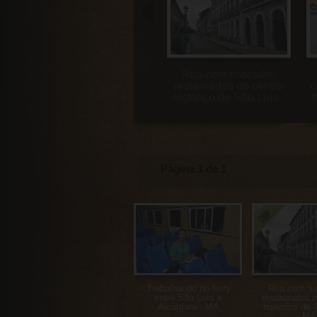
Rua com sobrados
restaurados no centro
c
histórico de São Luís -
h
MA
Página 1 de 1
Trabalhando no ferry
Rua com so
entre São Luís e
restaurados n
Alcântara - MA
histórico de 
- MA