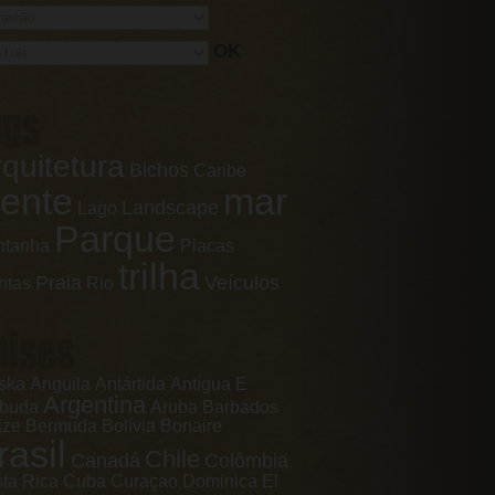
OK
ags
quitetura
Bichos
Caribe
ente
mar
Landscape
Lago
Parque
ntanha
Placas
trilha
Praia
Veículos
ntas
Rio
aises
ska
Anguila
Antártida
Antígua E
Argentina
rbuda
Aruba
Barbados
ize
Bermuda
Bolívia
Bonaire
rasil
Chile
Canadá
Colômbia
ta Rica
Cuba
Curaçao
Dominica
El