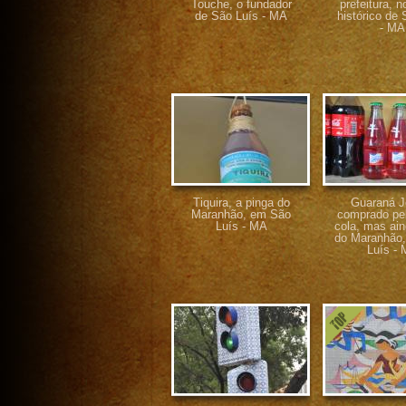
Touche, o fundador
prefeitura, n
de São Luís - MA
histórico de 
- MA
Tiquira, a pinga do
Guaraná J
Maranhão, em São
comprado pe
Luís - MA
cola, mas ain
do Maranhão
Luís -