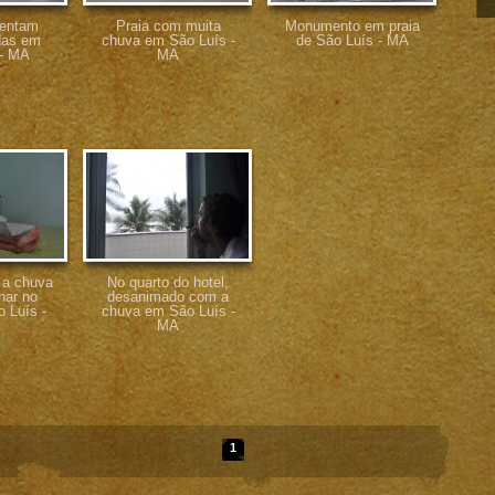
rentam
Praia com muita
Monumento em praia
das em
chuva em São Luís -
de São Luís - MA
 - MA
MA
 a chuva
No quarto do hotel,
har no
desanimado com a
 Luís -
chuva em São Luís -
MA
1