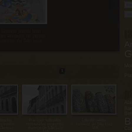
t
Grande painel feito
om azulejos no centro
istórico de São Luís -
Ar
MA
G
Mo
1
Pla
p
Ala
Ba
Bel
B
brados
Rua com sobrados
Loja no centro
o centro
restaurados no centro
histórico de São Luís
São Luís
histórico de São Luís
- MA
Cos
- MA