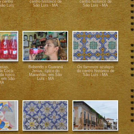
o centro
centro histórico de
centro histórico de
São Luís
São Luís - MA
São Luís - MA
esus,
Bebendo o Guaraná
Os famosos azulejos
la Coca-
Jesus, típico do
do centro histórico de
da típico
Maranhão, em São
São Luís - MA
, em São
Luís - MA
 MA