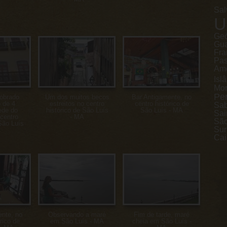
Sal
U
Geó
Gu
Fra
Pa
Ame
Isl
Mon
Pe
obrado
Um dos muitos becos
Bar Antigamente, no
 de 4
estreitos no centro
centro histórico de
Sa
ede do
histórico de São Luís
São Luís - MA
Sai
centro
- MA
São
São Luís
Sur
Cai
ente, no
Observando a maré
Fim de tarde, maré
rico de
em São Luís - MA
cheia em São Luís -