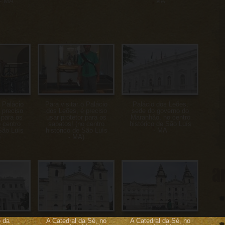
 - MA
MA
o Palácio
Para visitar o Palácio
Palácio dos Leões,
 preciso
dos Leões, é preciso
sede do governo do
 para os
usar protetor para os
Maranhão, no centro
 centro
sapatos! (no centro
histórico de São Luís
São Luís
histórico de São Luís
- MA
)
- MA)
a
o da
A Catedral da Sé, no
A Catedral da Sé, no