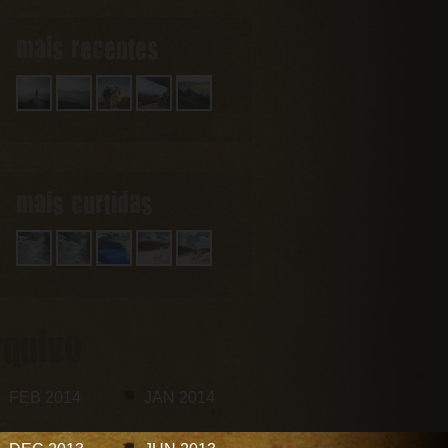
mais recentes
mais curtidas
rquivo
FEB 2014
JAN 2014