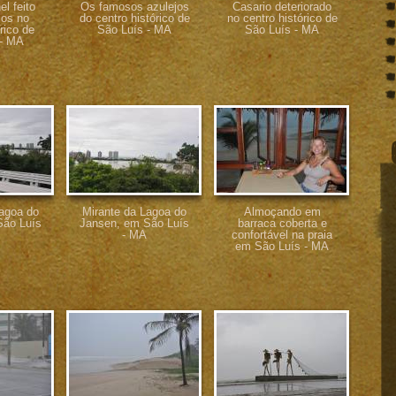
l feito
Os famosos azulejos
Casario deteriorado
jos no
do centro histórico de
no centro histórico de
rico de
São Luís - MA
São Luís - MA
 - MA
Lagoa do
Mirante da Lagoa do
Almoçando em
São Luís
Jansen, em São Luís
barraca coberta e
- MA
confortável na praia
em São Luís - MA