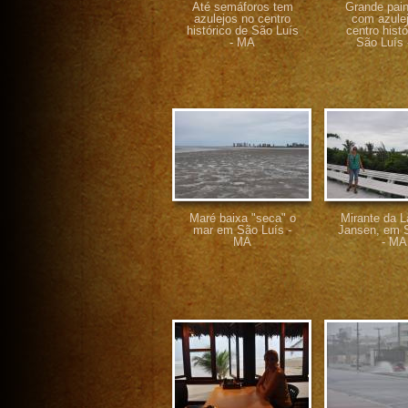
Até semáforos tem
Grande paine
azulejos no centro
com azule
histórico de São Luís
centro histó
- MA
São Luís
Maré baixa "seca" o
Mirante da 
mar em São Luís -
Jansen, em 
MA
- MA