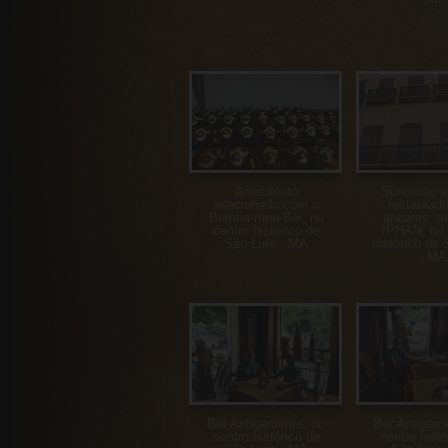
Artesanato
Suntuoso s
relacionado com o
restaurado
Bumba-meu-Boi, no
andares, s
centro histórico de
IPHAN, no 
São Luís - MA
histórico de 
- MA
Bar Antigamente, no
Bar Antigam
centro histórico de
centro histó