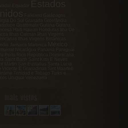
Estados
vador
Equador
nidos
Falkland
Galápagos
rgia Do Sul
Granada
Groelândia
adalupe
Guatemala
Guiana
Guiana
ncesa
Haiti
Hawaii
Honduras
Ilha De
scoa
Ilhas Caiman
Ilhas Virgens
ricanas
Ilhas Virgens Britânicas
México
ândia
Jamaica
Martinica
tserrat
Nicarágua
Panamá
Paraguai
ru
Porto Rico
República Dominicana
ba
Saint Barth
Saint Kitts E Neves
nt Martin
San Eustatius
Santa Lúcia
 Vicente E Granadinas
Sint Maarten
iname
Trinidad e Tobago
Turks e
cos
Uruguai
Venezuela
mais vistas