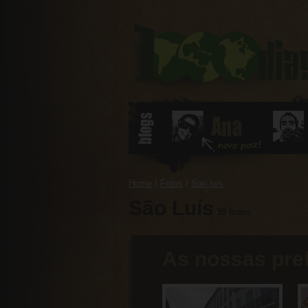
2
Home
/
Fotos
/
Sao luis
São Luís
39 fotos
As nossas pre