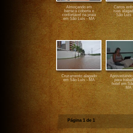
Almoçando em
Carros enf
barraca coberta e
ruas alaga
confortável na praia
São Luís
em São Luís - MA
Cruzamento alagado
Aproveitando
em São Luís - MA
para trabal
hotel em São
MA
Página 1 de 1