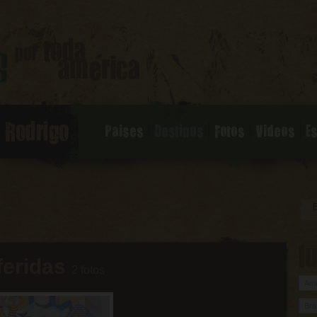
Paises
Destinos
Fotos
Videos
E
l
feridas
2 fotos