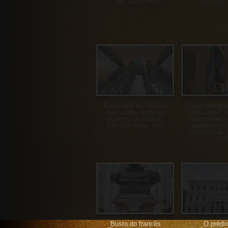
São Luís - MA
São Luís
Escadaria do Palácio
Para visitar 
dos Leões, sede do
dos Leões, é
governo do estado.
usar protetor
(em São Luís - MA)
sapatos! (no
histórico de 
- MA
Busto do francês
O prédi