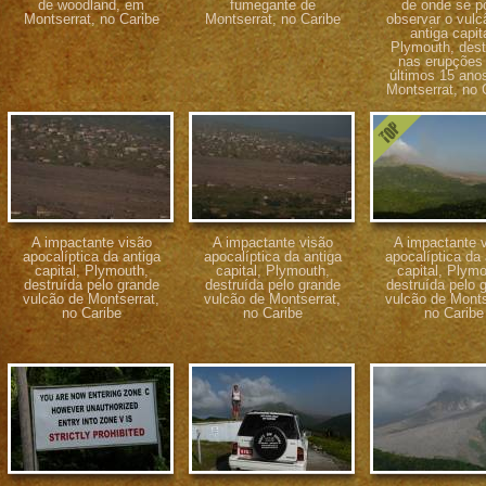
de woodland, em
fumegante de
de onde se p
Montserrat, no Caribe
Montserrat, no Caribe
observar o vulc
antiga capita
Plymouth, dest
nas erupções
últimos 15 ano
Montserrat, no 
A impactante visão
A impactante visão
A impactante 
apocalíptica da antiga
apocalíptica da antiga
apocalíptica da 
capital, Plymouth,
capital, Plymouth,
capital, Plymo
destruída pelo grande
destruída pelo grande
destruída pelo 
vulcão de Montserrat,
vulcão de Montserrat,
vulcão de Monts
no Caribe
no Caribe
no Caribe