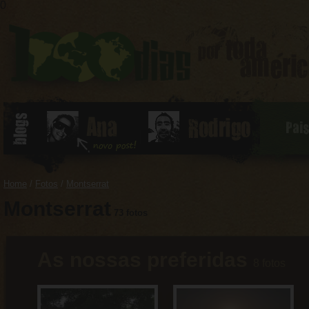
0
Pai
Home
/
Fotos
/
Montserrat
Montserrat
73 fotos
As nossas preferidas
8 fotos