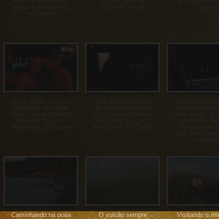
mas criou uma nova
Caribe, feita de
em Montserrat
praia em Montserrat,
cinzas de vulcão
Caribe
no Caribe
Pura alegria na noite
Pura alegria na noite
O simpático ba
do jubileu da rainha
do jubileu da rainha
uma enorme ja
no bar Green Monkey,
no bar Green Monkey,
para o mar, na l
em Little Bay, em
em Little Bay, em
mergulho Gr
Montserrat, no Caribe
Montserrat, no Caribe
Monkey, em Li
Bay, em Montse
no Caribe
Caminhando na praia
O vulcão sempre
Visitando o mi