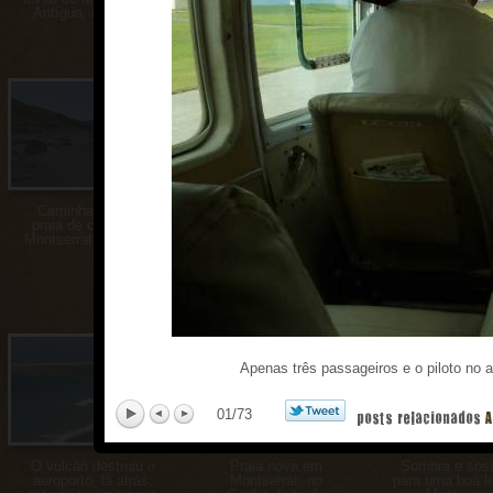
Antígua, no Caribe
no Caribe
erupção vulcâ
Caminhando pela
Por enquanto, as
Dia de sol e c
praia de cinzas em
principais
vivas em Monts
Montserrat, no Caribe
frequentadoras da
no Caribe
nova praia criada pelo
vulcão são as vacas
(Montserrat, no
Caribe)
Apenas três passageiros e o piloto no 
01
/73
posts relacionados
A
O vulcão destruiu o
Praia nova em
Sombra e sos
aeroporto, lá atrás,
Montserrat, no
para uma boa le