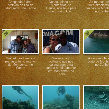
Chegando à área
Nosso jipinho em
As marcas d
proibida da ilha de
Montserrat, no
fluxo piroclást
Montserrat, no Caribe
Caribe, nos leva para
vulcão de Monts
perto do vulcão
no Caribe
Nos admiradores em
Nosso amigo
As águas clar
restaurante no interior
portuário que nos
porto de Montse
de Montserrat, no
salvou com uma
no Caribe
Caribe
carona no dia anterior,
em Montserrat, no
Caribe