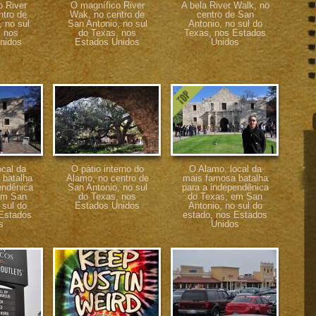
o River
O magnífico River
A bela River Walk, no
ntro de
Wak, no centro de
centro de San
 no sul
San Antonio, no sul
Antonio, no sul do
, nos
do Texas, nos
Texas, nos Estados
nidos
Estados Unidos
Unidos
ocal da
O pátio interno do
O Alamo, local da
 batalha
Alamo, no centro de
mais famosa batalha
endênica
San Antonio, no sul
para a independênica
em San
do Texas, nos
do Texas, em San
 sul do
Estados Unidos
Antonio, no sul do
 Estados
estado, nos Estados
s
Unidos