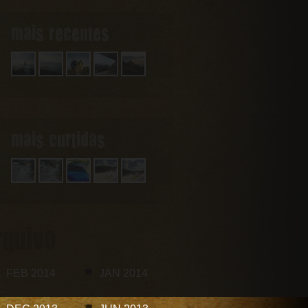
mais recentes
mais curtidas
rquivo
FEB 2014
JAN 2014