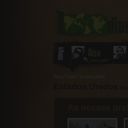
0
Home
/
Fotos
/
Estados unidos
Estados Unidos
3513 
As nossas pre