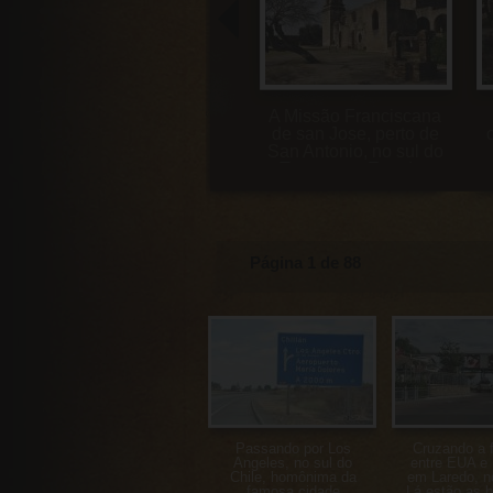
As belas janelas da
A Missão Franciscana
Mission de San Jose,
de san Jose, perto de
perto de San Antonio,
San Antonio, no sul do
no sul do Texas, nos
Texas, nos Estados
Estados Unidos
Unidos
Página 1 de 88
Passando por Los
Cruzando a f
Angeles, no sul do
entre EUA e
Chile, homônima da
em Laredo, n
famosa cidade
Lá estão as 