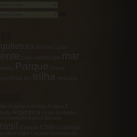
OK
ags
 local da mais
atalha para a
endênica do
quitetura
Bichos
m San Antonio,
Caribe
o estado, nos
ente
mar
dos Unidos
Landscape
Lago
Parque
ntanha
Placas
trilha
Praia
Veículos
ntas
Rio
aises
ska
Anguila
Antártida
Antígua E
Argentina
rbuda
Aruba
Barbados
ize
Bermuda
Bolívia
Bonaire
rasil
Chile
Canadá
Colômbia
ta Rica
Cuba
Curaçao
Dominica
El