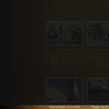
San Antonio, no sul
perto de San 
do Texas, nos
no sul do Te
Estados Unidos
Estados U
A Missão
Guia leva gr
Franciscana de san
conhecer a 
Jose, perto de San
de San Jose,
Antonio, no sul do
San Antonio,
Texas, nos Estados
do Texas
Unidos
Estados U
Monumento no centro
Teatro ao ar 