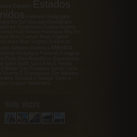
Estados
vador
Equador
nidos
Falkland
Galápagos
rgia Do Sul
Granada
Groelândia
adalupe
Guatemala
Guiana
Guiana
ncesa
Haiti
Hawaii
Honduras
Ilha De
scoa
Ilhas Caiman
Ilhas Virgens
ricanas
Ilhas Virgens Britânicas
México
ândia
Jamaica
Martinica
tserrat
Nicarágua
Panamá
Paraguai
ru
Porto Rico
República Dominicana
ba
Saint Barth
Saint Kitts E Neves
nt Martin
San Eustatius
Santa Lúcia
 Vicente E Granadinas
Sint Maarten
iname
Trinidad e Tobago
Turks e
cos
Uruguai
Venezuela
mais vistas