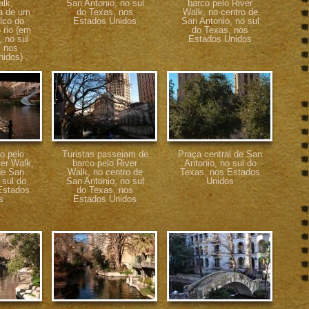
alk,
San Antonio, no sul
barco pelo River
a de um
do Texas, nos
Walk, no centro de
lco do
Estados Unidos
San Antonio, no sul
 rio (em
do Texas, nos
 no sul
Estados Unidos
, nos
nidos)
o pelo
Turistas passeiam de
Praça central de San
er Walk,
barco pelo River
Antonio, no sul do
de San
Walk, no centro de
Texas, nos Estados
 sul do
San Antonio, no sul
Unidos
Estados
do Texas, nos
s
Estados Unidos