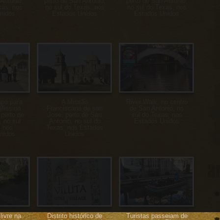
Antonio,
perto de San Antonio,
perto de San Antonio,
xas, nos
no sul do Texas, nos
no sul do Texas, nos
nidos
Estados Unidos
Estados Unidos
upo para
A Missão
River Walk, no centro
Mission
Franciscana de san
de San Antonio, no
 perto de
Jose, perto de San
sul do Texas, nos
 no sul
Antonio, no sul do
Estados Unidos
, nos
Texas, nos Estados
nidos
Unidos
a
livre na
Distrito histórico de
Turistas passeiam de