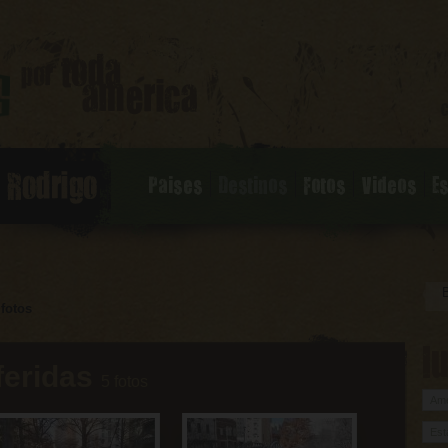
Paises
Destinos
Fotos
Videos
E
fotos
l
feridas
5 fotos