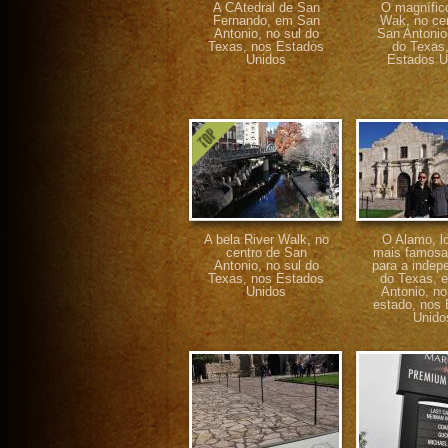
A CAtedral de San
O magnífic
Fernando, em San
Wak, no ce
Antonio, no sul do
San Antonio,
Texas, nos Estados
do Texas
Unidos
Estados U
A bela River Walk, no
O Alamo, l
centro de San
mais famosa
Antonio, no sul do
para a indep
Texas, nos Estados
do Texas, 
Unidos
Antonio, no
estado, nos
Unido