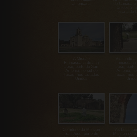
americana
de Canadá e
Unidos, ma
está a do B
A Missão
Visitando a
Franciscana de san
franciscana
Jose, perto de San
Jose, perto
Antonio, no sul do
Antonio, no
Texas, nos Estados
Texas, nos 
Unidos
Unido
Cemitério da Mission
As belas jan
San Jose, perto de
Mission de S