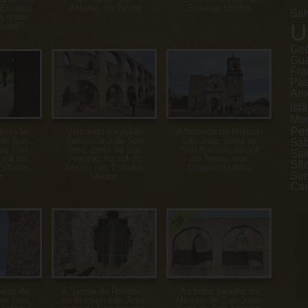
 Estados
Antonio, no Texas
Estados Unidos
Sal
s onde
U
rasil?
Geó
Gu
Fra
Pa
Ame
Isl
Mon
Pe
 missão
Visitando a missão
A fachada da Mission
 de San
franciscana de San
San Jose, perto de
Sa
 de San
Jose, perto de San
San Antonio, no sul
Sai
 sul do
Antonio, no sul do
do Texas, nos
São
Estados
Texas, nos Estados
Estados Unidos
Sur
s
Unidos
Cai
elas da
A "janela do Rosario",
As belas janelas da
an Jose,
na Mission san Jose,
Mission de San Jose,