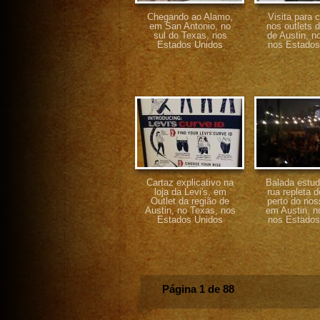
Chegando ao Alamo,
Visita para
em San Antonio, no
nos outlets d
sul do Texas, nos
de Austin, n
Estados Unidos
nos Estados
Cartaz explicativo na
Balada estud
loja da Levi's, em
rua repleta d
Outlet da região de
perto do nos
Austin, no Texas, nos
em Austin, n
Estados Unidos
nos Estados
Página 1 de 88