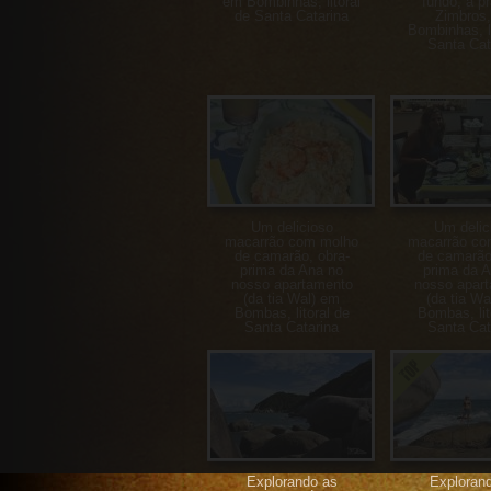
em Bombinhas, litoral
fundo, a pr
de Santa Catarina
Zimbros
Bombinhas, li
Santa Cat
Um delicioso
Um delic
macarrão com molho
macarrão co
de camarão, obra-
de camarão
prima da Ana no
prima da 
nosso apartamento
nosso apar
(da tia Wal) em
(da tia Wa
Bombas, litoral de
Bombas, lit
Santa Catarina
Santa Cat
Explorando as
Exploran