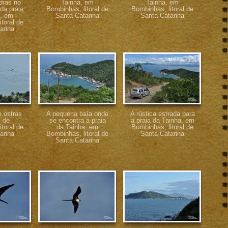
dras no
Tainha, em
Tainha, em
 da praia
Bombinhas, litoral de
Bombinhas, litoral de
a, em
Santa Catarina
Santa Catarina
toral de
arina
 ostras
A pequena baía onde
A rústica estrada para
l de
se encontra a praia
a praia da Tainha, em
toral de
da Tainha, em
Bombinhas, litoral de
arina
Bombinhas, litoral de
Santa Catarina
Santa Catarina