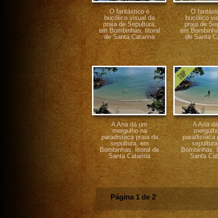
O fantástico e
O fantást
bucólico visual da
bucólico vi
praia de Sepultura,
praia de Sep
em Bombinhas, litoral
em Bombinhas,
de Santa Catarina
de Santa C
A Ana dá um
A Ana d
mergulho na
mergulh
paradisíaca praia da
paradisíaca 
sepultura, em
sepultur
Bombinhas, litoral de
Bombinhas, li
Santa Catarina
Santa Cat
Página 1 de 2