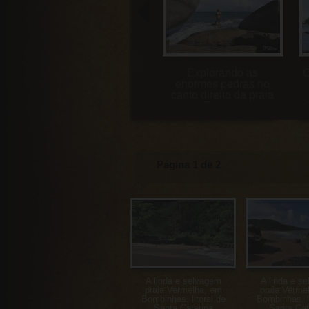
Caminhando pela praia
Explorando as
O
Vermelha, em
enormes pedras no
Bombinhas, litoral de
canto direito da praia
Santa Catarina
da Tainha, em
Bombinhas, litoral de
Santa Catarina
Página 1 de 2
A linda e selvagem
A linda e s
praia Vermelha, em
praia Verme
Bombinhas, litoral de
Bombinhas, li
Santa Catarina
Santa Cat