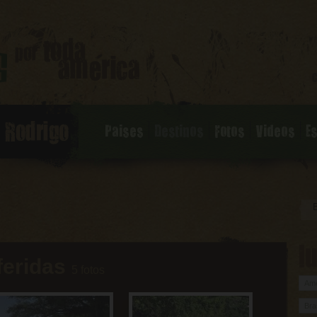
Paises
Destinos
Fotos
Videos
E
l
feridas
5 fotos