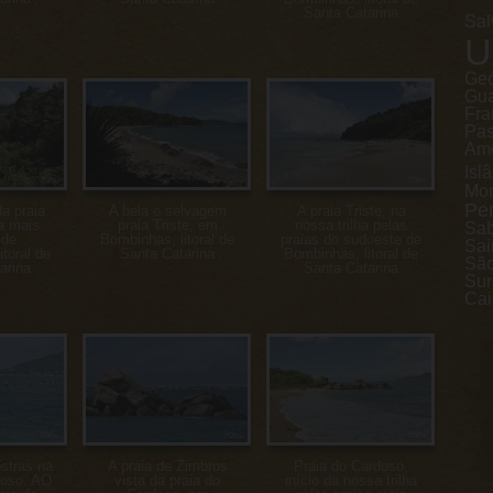
Santa Catarina
Sal
U
Geó
Gu
Fra
Pa
Ame
Isl
Mon
Pe
a praia
A bela e selvagem
A praia Triste, na
a mais
praia Triste, em
nossa trilha pelas
Sa
 de
Bombinhas, litoral de
praias do sudoeste de
Sai
toral de
Santa Catarina
Bombinhas, litoral de
São
arina
Santa Catarina
Sur
Cai
stras na
A praia de Zimbros
Praia do Cardoso,
doso. AO
vista da praia do
início da nossa trilha