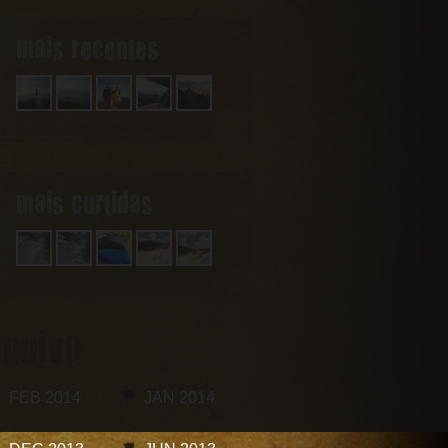
mais recentes
mais curtidas
rquivo
FEB 2014
JAN 2014