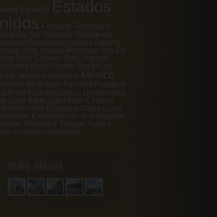
Estados
vador
Equador
nidos
Falkland
Galápagos
rgia Do Sul
Granada
Groelândia
adalupe
Guatemala
Guiana
Guiana
ncesa
Haiti
Hawaii
Honduras
Ilha De
scoa
Ilhas Caiman
Ilhas Virgens
ricanas
Ilhas Virgens Britânicas
México
ândia
Jamaica
Martinica
tserrat
Nicarágua
Panamá
Paraguai
ru
Porto Rico
República Dominicana
ba
Saint Barth
Saint Kitts E Neves
nt Martin
San Eustatius
Santa Lúcia
 Vicente E Granadinas
Sint Maarten
iname
Trinidad e Tobago
Turks e
cos
Uruguai
Venezuela
mais vistas