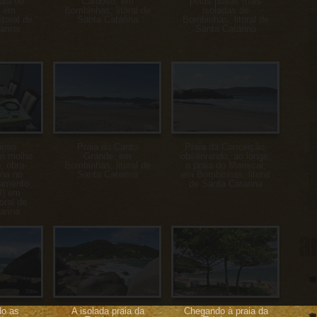
aia de
Cardoso, em
pelas praias mais
, em
Bombinhas, litoral de
isoladas de
toral de
Santa Catarina
Bombinhas, litoral de
arina
Santa Catarina
ioso
Praia do Canto
Praia da Conceição,
m molho
Grande, em
observando, ao longe,
, obra-
Bombinhas, litoral de
a praia do Mariscal,
Ana no
Santa Catarina
em Bombinhas, litoral
tamento
de Santa Catarina
l) em
oral de
arina
a
do as
A isolada praia da
Chegando à praia da