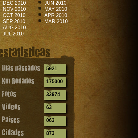
DEC 2010
JUN 2010
NOV 2010
MAY 2010
OCT 2010
APR 2010
SEP 2010
MAR 2010
AUG 2010
JUL 2010
estatisticas
Dias passados
5921
Km Rodados
175000
Fotos
32974
Videos
63
Paises
063
Cidades
873