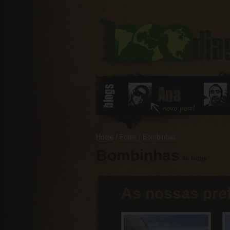
0
Home
/
Fotos
/
Bombinhas
Bombinhas
46 fotos
As nossas pre