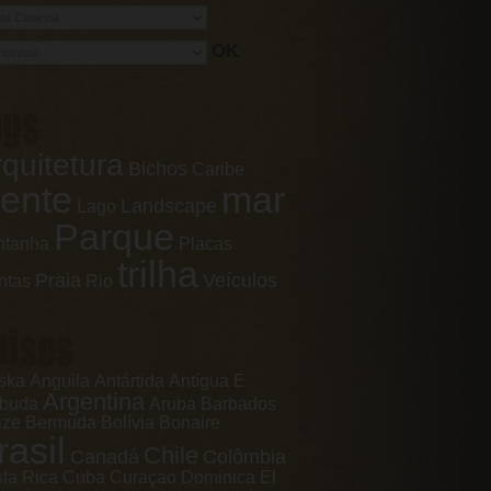
OK
ags
á um mergulho
síaca praia da
ltura, em
quitetura
Bichos
s, litoral de
Caribe
a Catarina
ente
mar
Landscape
Lago
Parque
ntanha
Placas
trilha
Praia
Veículos
ntas
Rio
aises
ska
Anguila
Antártida
Antígua E
Argentina
rbuda
Aruba
Barbados
ize
Bermuda
Bolívia
Bonaire
rasil
Chile
Canadá
Colômbia
ta Rica
Cuba
Curaçao
Dominica
El