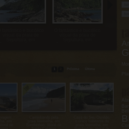
t
 fantástico e bucólico
O fantástico e bucólico
A Ana d
visual da praia de
visual da praia de
na paradi
Sepultura, em
Sepultura, em
sepu
Ar
Bombinhas, litoral de
Bombinhas, litoral de
Bombinha
Santa Catarina
Santa Catarina
Sant
G
Mo
1
2
Próxima
Última
Pla
p
Ala
Ba
Bel
B
elvagem
Caminhando pela
Casa do Seu Osnildo,
lha, em
praia Vermelha, em
o único habitante da
toral de
Bombinhas, litoral de
praia Vermelha, em
Cos
arina
Santa Catarina
Bombinhas, litoral de