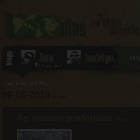
1
Pai
Home
/
Fotos
/
20140809
09-08-2014
15 fotos
As nossas preferidas
1 fotos