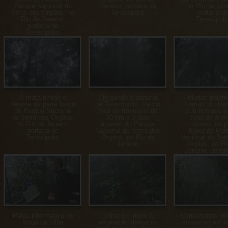
Parque Nacional da
Janeiro, portaria de
no Rio de Jane
Serra dos Órgãos, no
Teresópolis
portaria d
Rio de Janeiro,
Teresópoli
portaria de
Teresópolis
A mata úmida e
Chegando à portaria
Muitas palem
desnsa da parte baixa
de Teresópolis, trecho
formam o cha
do Parque Nacional
final da travessia de
sub-bosque, s
da Serra dos Órgãos,
30 km e 3 dias
copa de árvo
no Rio de Janeiro,
através do Parque
maiores, na p
portaria de
Nacional da Serra dos
baixa do Par
Teresópolis
Órgãos, no Rio de
Nacional da Ser
Janeiro
Órgãos, no Ri
Janeiro, portar
Teresópoli
Placa informativa ao
Trilha em meio à
Caminhando por 
longo da trilha
vegetação densa na
suspensa em m