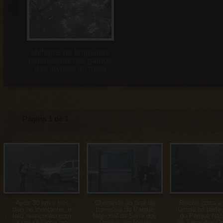
Milhares de bromélias
penduradas nos galhos
das árvores na mata
úmida que ocupa a
parte baixa do Parque
Nacional da Serra dos
Órgãos, no Rio de
Janeiro, portaria de
Teresópolis
Página 1 de 1
Após 30 km e três
Chegando ao final da
Riacho corta a
dias na montanha, o
travessia do Parque
úmida na parte
feliz reencontro com
Nacional da Serra dos
do Parque Nac
a nossa Fiona, no
Órgãos, no Rio de
da Serra dos Ó