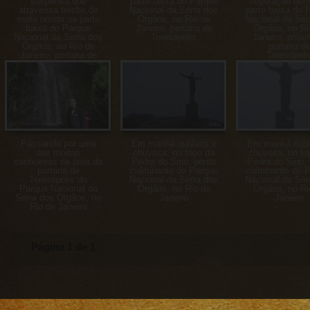
suspensa que
parte baixa do Parque
vegetação den
atravessa trecho de
Nacional da Serra dos
parte baixa do 
mata úmida na parte
Órgãos, no Rio de
Nacional da Ser
baixa do Parque
Janeiro, portaria de
Órgãos, no Ri
Nacional da Serra dos
Teresópolis
Janeiro, próxi
Órgãos, no Rio de
portaria d
Janeiro, portaria de
Teresópoli
Teresópolis
Passando por uma
Em manhã nublada e
Em manhã nubl
das muitas
chuvosa, no topo da
chuvosa, no to
cachoeiras na área da
Pedra do Sino, ponto
Pedra do Sino,
portaria de
culminante do Parque
culminante do 
Teresópolis do
Nacional da Serra dos
Nacional da Ser
Parque Nacional da
Órgãos, no Rio de
Órgãos, no Ri
Serra dos Órgãos, no
Janeiro
Janeiro
Rio de Janeiro
Página 1 de 1