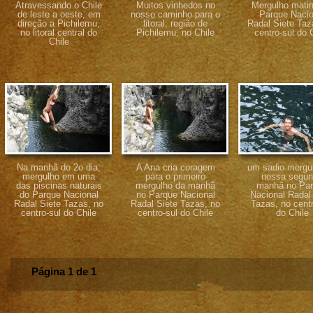
Atravessando o Chile
Muitos vinhedos no
Mergulho matin
de leste a oeste, em
nosso caminho para o
Parque Nacio
direção a Pichilemu,
litoral, região de
Radal Siete Taz
no litoral central do
Pichilemu, no Chile
centro-sul do 
Chile
Na manhã do 2o dia,
A Ana cria coragem
um sadio mergu
mergulho em uma
para o primeiro
nossa segu
das piscinas naturais
mergulho da manhã
manhã no Pa
do Parque Nacional
no Parque Nacional
Nacional Radal
Radal Siete Tazas, no
Radal Siete Tazas, no
Tazas, no centr
centro-sul do Chile
centro-sul do Chile
do Chile
Página 1 de 1