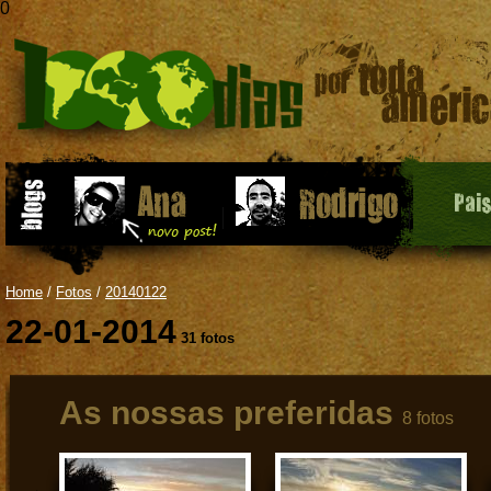
0
Pai
Home
/
Fotos
/
20140122
22-01-2014
31 fotos
As nossas preferidas
8 fotos