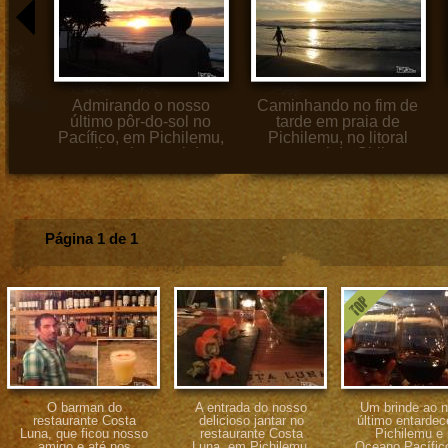
so
Admirando o nosso
Caminhando no fim de
 em
último pôr-do-sol no
tarde em praia de
eano
Pacífico, em Pichilemu,
Pichilemu, no litoral
al
no litoral central do
central do Chile
Chile
Página 1 de 1
O barman do
A entrada do nosso
Um brinde ao 
restaurante Costa
delicioso jantar no
último entarde
Luna, que ficou nosso
restaurante Costa
Pichilemu e
amigo e até nos
Luna, em Pichilemu,
Oceano Pacífico