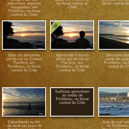
presenteou algumas
no litoral central do
litoral central d
margueritas, em
Chile
Pichilemu, no litoral
central do Chile
Mais um belíssimo
Admirando o nosso
Belíssimo fi
pôr-do-sol no Oceano
último pôr-do-sol no
tarde em prai
Pacífico, em
Pacífico, em
Pichilemu, no li
Pichilemu, no litoral
Pichilemu, no litoral
central do Ch
central do Chile
central do Chile
Surfistas aproveitam
as ondas de
Pichilemu, no litoral
central do Chile
Caminhando no fim
Aula de surf em
de tarde em praia de
de Pichilemu