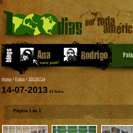
0
Pai
Home
/
Fotos
/
20130714
14-07-2013
14 fotos
Página 1 de 1