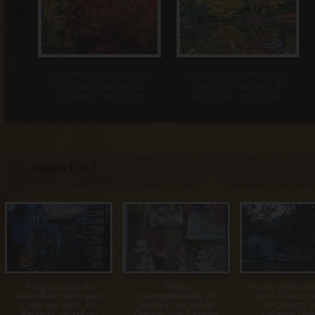
s de
A incrível beleza das
A incrível beleza das
de
cores em parque de
cores em parque de
do
Ashland, no sul do
Ashland, no sul do
dos
Oregon, nos Estados
Oregon, nos Estados
Unidos
Unidos
Página 1 de 1
Programação do
Peças
Teatro shakesp
festival de teatro para
shakespereanas em
em Ashland, n
o ano que vem, em
Ashland, no sul do
do Oregon, 
Ashland, no sul do
Oregon, nos Estados
Estados Uni