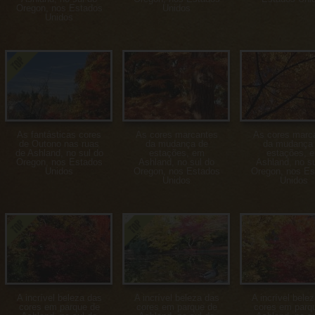
Oregon, nos Estados
Unidos
Unidos
As fantásticas cores
As cores marcantes
As cores marc
de Outono nas ruas
da mudança de
da mudança
de Ashland, no sul do
estações, em
estações, 
Oregon, nos Estados
Ashland, no sul do
Ashland, no su
Unidos
Oregon, nos Estados
Oregon, nos Es
Unidos
Unidos
A incrível beleza das
A incrível beleza das
A incrível bele
cores em parque de
cores em parque de
cores em parq