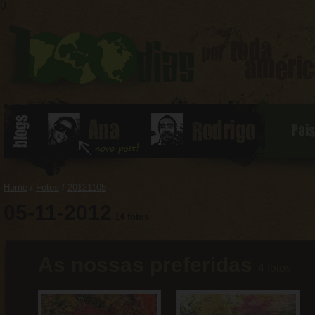
0
Pai
Home
/
Fotos
/
20121105
05-11-2012
14 fotos
As nossas preferidas
4 fotos