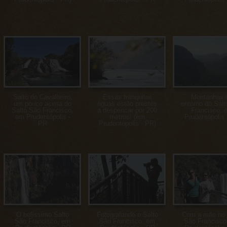
Salto do Cavalheiro,
Essas tranquilas
Montanhas 
um pouco acima do
águas estão prestes
entorno do Sal
Salto São Francisco,
a despencar por 200
Francisco, 
em Prudentópolis -
metros! (em
Prudentópolis
PR
Prudentópolis - PR)
O belíssimo Salto
Fotografando o Salto
Com a mãe no 
São Francisco, em
São Francisco, em
São Francisco