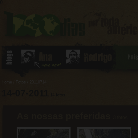
0
Pai
Home
/
Fotos
/
20110714
14-07-2011
14 fotos
As nossas preferidas
3 fotos