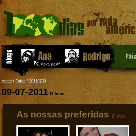
0
Pai
Home
/
Fotos
/
20110709
09-07-2011
11 fotos
As nossas preferidas
2 fotos