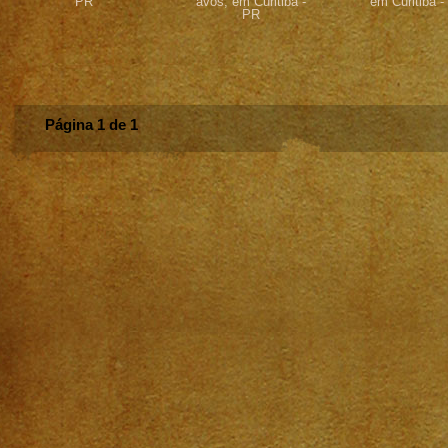
PR
avós, em Curitiba -
em Curitiba -
PR
Página 1 de 1