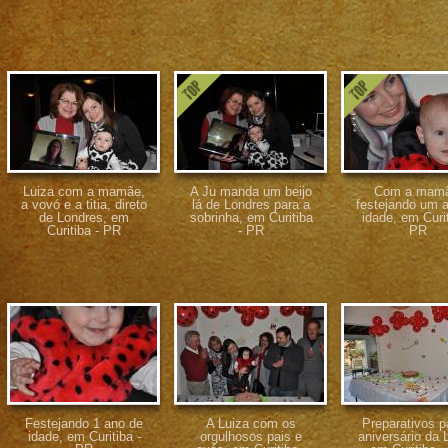
Luiza com a mamãe,
A Ju manda um beijo
Com a mamã
a vovó e a titia, direto
lá de Londres para a
festejando um 
de Londres, em
sobrinha, em Curitiba
idade, em Curit
Curitiba - PR
- PR
PR
Festejando 1 ano de
A Luiza com os
Preparativos p
idade, em Curitiba -
orgulhosos pais e
aniversário da 