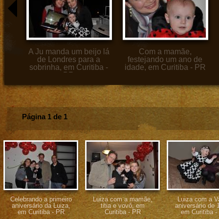
A Ju manda um beijo lá
Com a mamãe,
de Londres para a
festejando um ano de
sobrinha, em Curitiba -
idade, em Curitiba - PR
PR
Página 1 de 1
Celebrando a primeiro
Luiza com a mamãe,
Luiza com a V
aniversário da Luiza,
titia e vovô, em
aniversário de 
em Curitiba - PR
Curitiba - PR
em Curitiba -