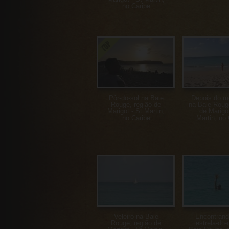
no Caribe
Pôr-do-sol na Baie
Depois do m
Rouge, região de
na Baie Roug
Marigot - St Martin,
de Marigot
no Caribe
Martin, no 
Veleiro na Baie
Encontran
Rouge, região de
estrela-do-