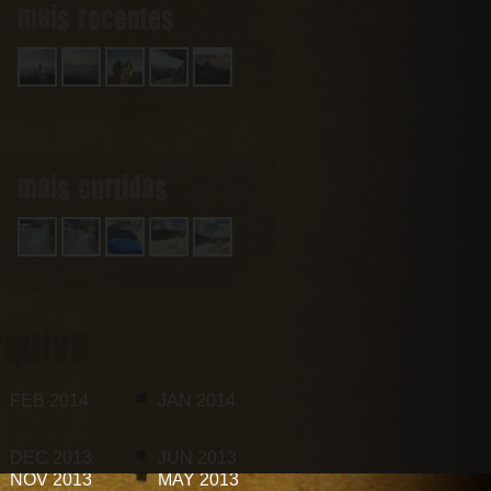
mais recentes
mais curtidas
rquivo
FEB 2014
JAN 2014
DEC 2013
JUN 2013
NOV 2013
MAY 2013