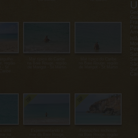
U
Geó
Gu
Fra
Pa
Ame
Isl
Mon
Pe
Sa
Sai
ergulho,
Mar típico do Caribe
Mar típico do Caribe
e, região
na Baie Rouge, região
na Baie Rouge, região
São
 - St
de Marigot - St Martin
de Marigot - St Martin
Sur
Caribe
Cai
do uma
Experimentando o
Formações rochosas
mar na
mar da Baie Rouge,
na Baie Rouge, região