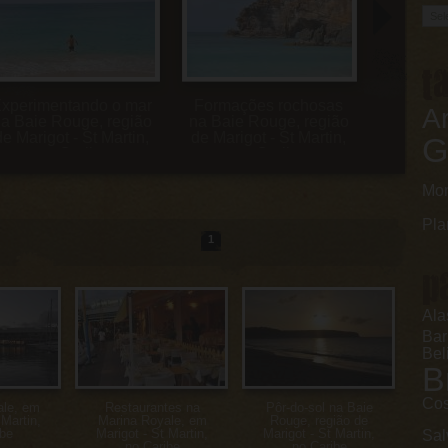
t
xperimentando o mar
Formações rochosas
Ar
a Baie Rouge, região
na Baie Rouge, região
de Marigot - St Martin,
de Marigot - St Martin,
G
no Caribe
no Caribe
Mo
Pla
1
p
Ala
Ba
Bel
B
Cos
ale, em
Restaurantes na
Pôr-do-sol na Baie
 Martin,
Marina Royale, em
Rouge, região de
ibe
Marigot - St Martin,
Marigot - St Martin,
Sal
no Caribe
no Caribe