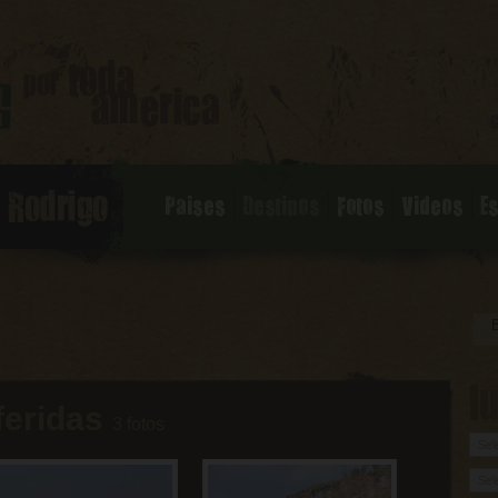
Paises
Destinos
Fotos
Videos
E
l
feridas
3 fotos