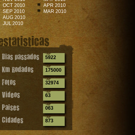
OCT 2010
APR 2010
SEP 2010
MAR 2010
AUG 2010
JUL 2010
estatisticas
Dias passados
5922
Km Rodados
175000
Fotos
32974
Videos
63
Paises
063
Cidades
873