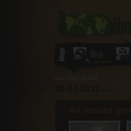
0
Home
/
Fotos
/
20110330
30-03-2011
14 fotos
As nossas pre