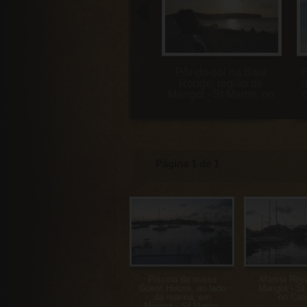
Pôr-do-sol na Baie
E
Rouge, região de
d
Marigot - St Martin, no
Caribe
Página 1 de 1
Piscina da nossa
Marina Roy
Guest House, ao lado
Marigot - St
da marina, em
no Car
Marigot - St Martin,