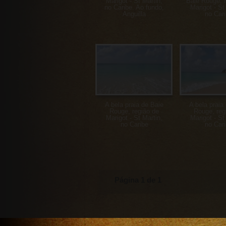
Marigot - St Martin,
Baie Rouge, 
no Caribe. Ao fundo,
Marigot - St
Anguilla
no Car
A bela praia de Baie
A bela praia
Rouge, região de
Rouge, reg
Marigot - St Martin,
Marigot - St
no Caribe
no Car
Página 1 de 1