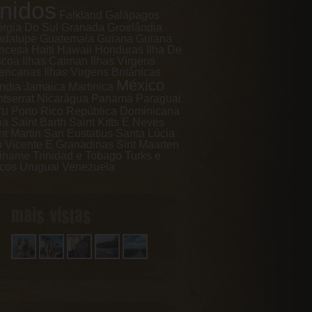
nidos
Falkland
Galápagos
rgia Do Sul
Granada
Groelândia
adalupe
Guatemala
Guiana
Guiana
ncesa
Haiti
Hawaii
Honduras
Ilha De
scoa
Ilhas Caiman
Ilhas Virgens
ricanas
Ilhas Virgens Britânicas
México
ândia
Jamaica
Martinica
tserrat
Nicarágua
Panamá
Paraguai
ru
Porto Rico
República Dominicana
ba
Saint Barth
Saint Kitts E Neves
nt Martin
San Eustatius
Santa Lúcia
 Vicente E Granadinas
Sint Maarten
iname
Trinidad e Tobago
Turks e
cos
Uruguai
Venezuela
mais vistas