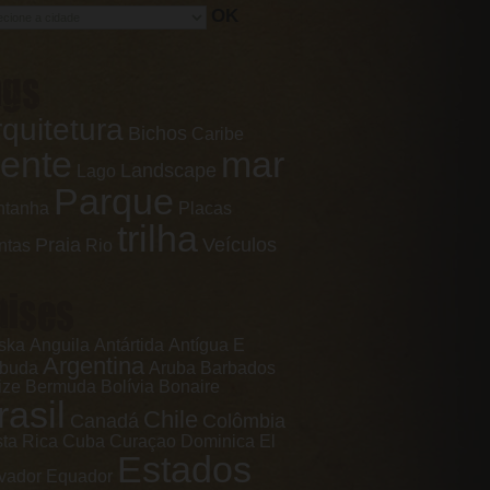
OK
ags
quitetura
Bichos
Caribe
ente
mar
Landscape
Lago
Parque
ntanha
Placas
trilha
Praia
Veículos
ntas
Rio
aises
ska
Anguila
Antártida
Antígua E
Argentina
rbuda
Aruba
Barbados
ize
Bermuda
Bolívia
Bonaire
rasil
Chile
Canadá
Colômbia
ta Rica
Cuba
Curaçao
Dominica
El
Estados
vador
Equador