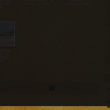
região de
região de Marigot - St
de Marigot - St
 Martin,
Martin, no Caribe
Martin, no Caribe
ibe
 de Baie
ião de
 Martin,
ibe
a
1