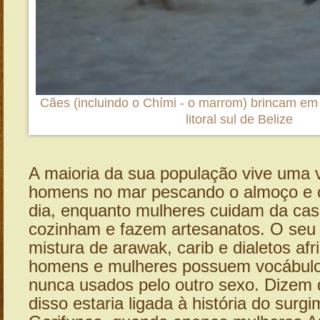
Cães (incluindo o Chími - o marrom) brincam em 
litoral sul de Belize
A maioria da sua população vive uma v
homens no mar pescando o almoço e o
dia, enquanto mulheres cuidam da casa
cozinham e fazem artesanatos. O seu
mistura de arawak, carib e dialetos af
homens e mulheres possuem vocábulos
nunca usados pelo outro sexo. Dizem 
disso estaria ligada à história do surg