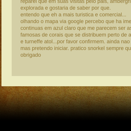
reparei que em suas visitas pelo pais, ambergri
explorada e gostaria de saber por que.
entendo que eh a mais turistica e comercial...
olhando o mapa via google percebo que ha ime
continuas em azul claro que me parecem ser as
famosas de corais que se distribuem perto de a
e turneffe atol...por favor confirmem. ainda nao
mas pretendo iniciar. pratico snorkel sempre qu
obrigado