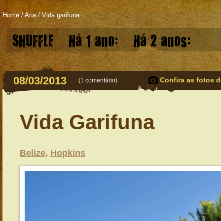
Home
/
Ana
/
Vida garifuna
SHUFFLE
Há 1 ano:
Há 2 anos:
08/03/2013
Confira as fotos d
(
1 comentário
)
Vida Garifuna
Belize
,
Hopkins