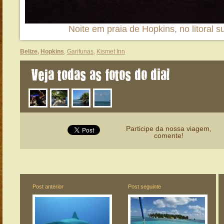
Noite em praia de Hopkins, no litoral su
Belize
,
Hopkins
,
Garifunas
,
Kismet Inn
Veja todas as fotos do dia!
Participe da nossa viagem,
comente!
Post anterior
Post seguinte