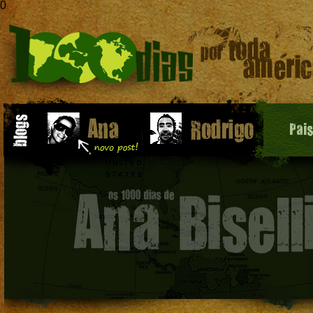
0
Pai