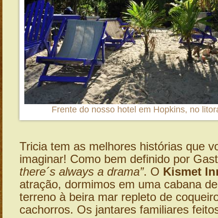
Frente do nosso hotel em Hopkins, no litora
Tricia tem as melhores histórias que 
imaginar! Como bem definido por Gas
there´s always a drama”
. O
Kismet In
atração, dormimos em uma cabana de
terreno à beira mar repleto de coqueir
cachorros. Os jantares familiares feitos