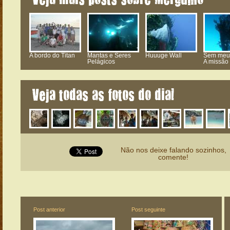
A bordo do Titan
Mantas e Seres
Huuuge Wall
Sem meu 
Pelágicos
A missão
Veja todas as fotos do dia!
Não nos deixe falando sozinhos,
comente!
Post anterior
Post seguinte