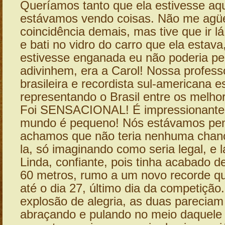
Queríamos tanto que ela estivesse aqu
estávamos vendo coisas. Não me agüen
coincidência demais, mas tive que ir lá 
e bati no vidro do carro que ela esta
estivesse enganada eu não poderia pe
adivinhem, era a Carol! Nossa profes
brasileira e recordista sul-americana es
representando o Brasil entre os melh
Foi SENSACIONAL! É impressionante
mundo é pequeno! Nós estávamos pen
achamos que não teria nenhuma chanc
la, só imaginando como seria legal, e l
Linda, confiante, pois tinha acabado d
60 metros, rumo a um novo recorde qu
até o dia 27, último dia da competição
explosão de alegria, as duas pareciam
abraçando e pulando no meio daquele 