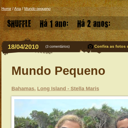
Home
/
Ana
/
Mundo pequeno
SHUFFLE
Há 1 ano:
Há 2 anos:
18/04/2010
Confira as fotos 
(
3 comentários
)
Mundo Pequeno
Bahamas
,
Long Island - Stella Maris