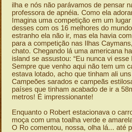
ilha e nós não parávamos de pensar n
professora de apnéia. Como ela adorari
Imagina uma competição em um lugar
desses com os 16 melhores do mundo
estranho ela não ir, mas ela havia com
para a competição nas Ilhas Caymans,
chato. Chegando lá uma americana ha
island se assustou: “Eu nunca vi esse l
Sempre que venho aqui não tem um ca
estava lotado, acho que tinham ali uns
Campeões sarados e campeãs estilosa
países que tinham acabado de ir a 58
metros! É impressionante!
Enquanto o Robert estacionava o car
moça com uma toalha verde e amarela
O Ro comentou, nossa, olha lá... até p