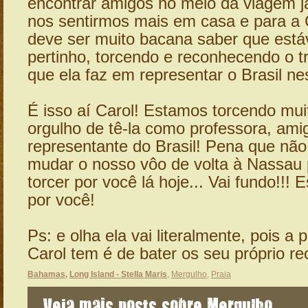
encontrar amigos no meio da viagem j
nos sentirmos mais em casa e para a
deve ser muito bacana saber que está
pertinho, torcendo e reconhecendo o tr
que ela faz em representar o Brasil n
É isso aí Carol! Estamos torcendo mui
orgulho de tê-la como professora, ami
representante do Brasil! Pena que nã
mudar o nosso vôo de volta à Nassau p
torcer por você lá hoje... Vai fundo!!!
por você!
Ps: e olha ela vai literalmente, pois a 
Carol tem é de bater os seu próprio r
Bahamas
,
Long Island - Stella Maris
,
Mergulho
,
Praia
Veja mais posts sobre Mergulho