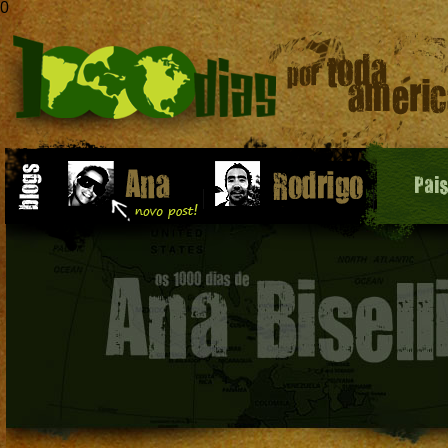
0
Pai