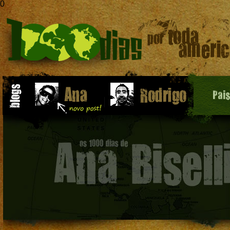
0
Pai