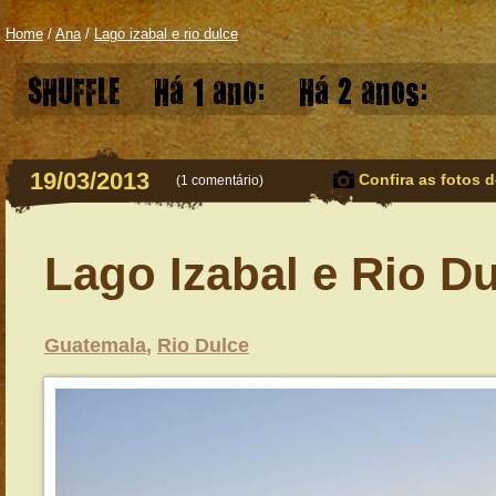
Home
/
Ana
/
Lago izabal e rio dulce
SHUFFLE
Há 1 ano:
Há 2 anos:
19/03/2013
Confira as fotos d
(
1 comentário
)
Lago Izabal e Rio D
Guatemala
,
Rio Dulce