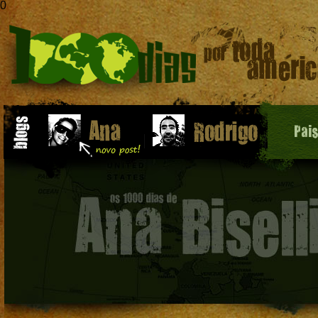
0
Pai