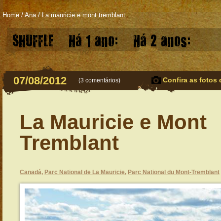
Home
/
Ana
/
La mauricie e mont tremblant
SHUFFLE
Há 1 ano:
Há 2 anos:
07/08/2012
Confira as fotos 
(
3 comentários
)
La Mauricie e Mont
Tremblant
Canadá
,
Parc National de La Mauricie
,
Parc National du Mont-Tremblant