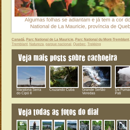
Algumas folhas se adiantam e já tem a cor d
National de La Mauricie, província de Qu
Canadá
,
Parc National de La Mauricie
,
Parc National du Mont-Tremblant
Tremblant
,
Natureza
,
parque nacional
,
Quebec
,
Trekking
Veja mais posts sobre cachoeira
Maratona Serra
Cruzando Cuba
Grande Sertão
Da Fuma
do Cipó II
Veredas
Pati
Veja todas as fotos do dia!