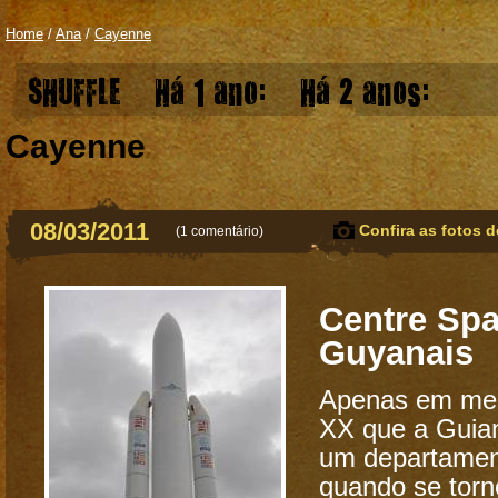
Home
/
Ana
/
Cayenne
SHUFFLE
Há 1 ano:
Há 2 anos:
Cayenne
08/03/2011
Confira as fotos d
(
1 comentário
)
Centre Spa
Guyanais
Apenas em mea
XX que a Guian
um departamen
quando se torn