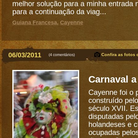
melhor solução para a minha entrada 
para a continuação da viag...
Guiana Francesa
,
Cayenne
06/03/2011
Confira as fotos 
(
4 comentários
)
Carnaval 
Cayenne foi o p
construído pel
século XVII. Es
disputadas pelo
holandeses e 
ocupadas pelo