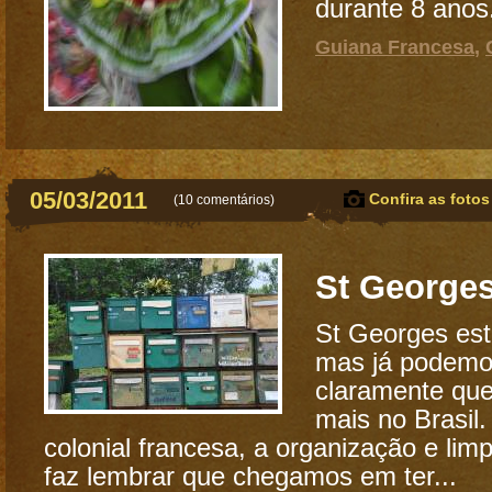
durante 8 anos
Guiana Francesa
,
05/03/2011
Confira as fotos
(
10 comentários
)
St George
St Georges está
mas já podemo
claramente qu
mais no Brasil.
colonial francesa, a organização e lim
faz lembrar que chegamos em ter...