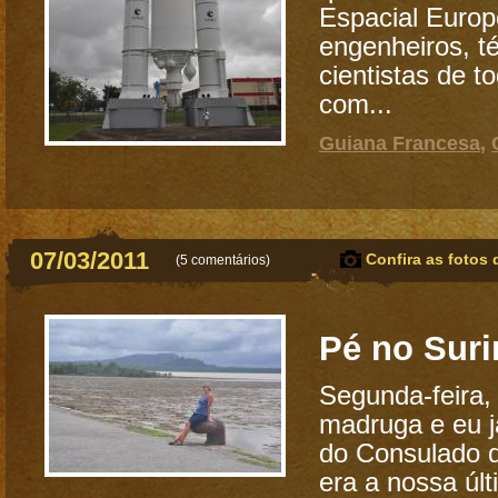
Espacial Europ
engenheiros, t
cientistas de t
com...
Guiana Francesa
,
07/03/2011
Confira as fotos 
(
5 comentários
)
Pé no Sur
Segunda-feira,
madruga e eu já
do Consulado 
era a nossa úl