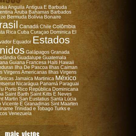
ska
Anguila
Antígua E Barbuda
entina
Aruba
Bahamas
Barbados
ize
Bermuda
Bolívia
Bonaire
rasil
Canadá
Colômbia
Chile
ta Rica
Cuba
Curaçao
Dominica
El
Estados
vador
Equador
nidos
Galápagos
Granada
elândia
Guadalupe
Guatemala
ana
Guiana Francesa
Haiti
Hawaii
nduras
Ilha De Pascoa
Ilhas Caiman
as Virgens Americanas
Ilhas Virgens
México
tânicas
Jamaica
Martinica
tserrat
Nicarágua
Panamá
Paraguai
ru
Porto Rico
República Dominicana
ba
Saint Barth
Saint Kitts E Neves
nt Martin
San Eustatius
Santa Lúcia
 Vicente E Granadinas
Sint Maarten
iname
Trinidad e Tobago
Turks e
cos
Venezuela
mais vistos