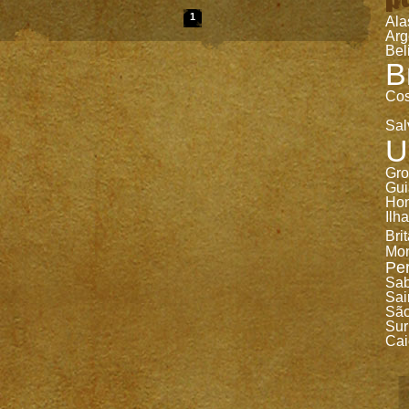
1
Ala
Arg
Bel
B
Cos
Sal
U
Gro
Gui
Ho
Ilh
Bri
Mon
Pe
Sa
Sai
São
Sur
Cai