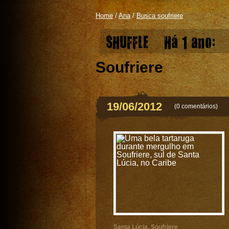
Home
/
Ana
/
Busca soufriere
SHUFFLE
Há 1 ano:
Soufriere
19/06/2012
(
0 comentários
)
Santa Lúcia
,
Soufriere