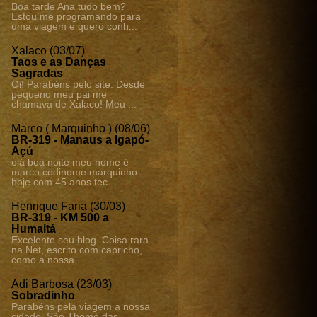
Boa tarde Ana tudo bem?
Estou me programando para
uma viagem e quero conh...
Xalaco (03/07)
Taos e as Danças
Sagradas
Oi! Parabéns pelo site. Desde
pequeno meu pai me
chamava de Xalaco! Meu ...
Marco ( Marquinho ) (08/06)
BR-319 - Manaus a Igapó-
Açú
olá boa noite meu nome é
marco codinome marquinho
hoje com 45 anos tec....
Henrique Faria (30/03)
BR-319 - KM 500 a
Humaitá
Excelente seu blog. Coisa rara
na Net, escrito com capricho,
como a nossa...
Adi Barbosa (23/03)
Sobradinho
Parabéns pela viagem a nossa
cidade. São Thomé das