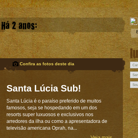
Há 2 anos:
l
Confira as fotos deste dia
Santa Lúcia Sub!
Santa Lúcia é o paraíso preferido de muitos
famosos, seja se hospedando em um dos
resorts super luxuosos e exclusivos nos
arredores da ilha ou como a apresentadora de
televisão americana Oprah, na...
Veja mais