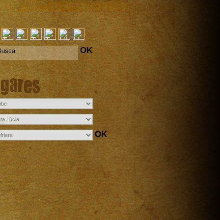
OK
ugares
OK