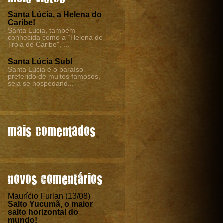
Santa Lúcia, a Helena do
Caribe!
Santa Lúcia, também
conhecida como a “Helena de
Tróia do Caribe”, ...
Santa Lúcia Sub!
Santa Lúcia é o paraíso
preferido de muitos famosos,
seja se hospedand...
mais comentados
novos comentários
Maurício Furlan (13/08)
Salto Yucumã, o maior
salto horizontal do
mundo!