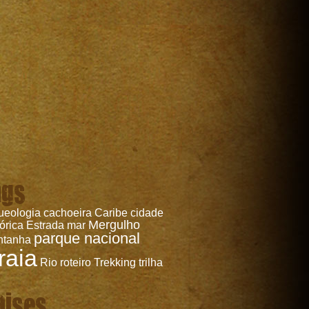
ags
ueologia
cachoeira
Caribe
cidade
Mergulho
tórica
Estrada
mar
parque nacional
ntanha
raia
Rio
roteiro
Trekking
trilha
aises