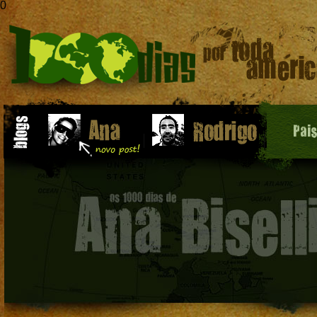
0
Pai