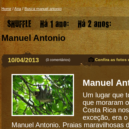
Home
/
Ana
/
Busca manuel antonio
SHUFFLE
Há 1 ano:
Há 2 anos:
Manuel Antonio
10/04/2013
Confira as fotos 
(
0 comentários
)
Manuel An
Um lugar que t
que moraram ou
Costa Rica nos
exceção, era o
Manuel Antonio. Praias maravilhosas d