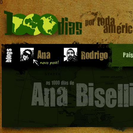
0
Pai