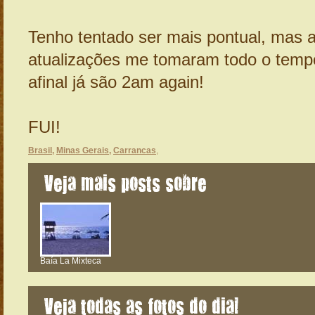
Tenho tentado ser mais pontual, mas a
atualizações me tomaram todo o tempo 
afinal já são 2am again!
FUI!
Brasil
,
Minas Gerais
,
Carrancas
,
Veja mais posts sobre
Baía La Mixteca
Veja todas as fotos do dia!