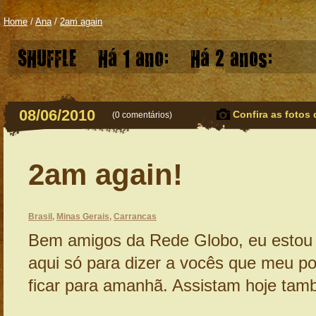
Home
/
Ana
/
2am again
SHUFFLE
Há 1 ano:
Há 2 anos:
08/06/2010
Confira as fotos 
(
0 comentários
)
2am again!
Brasil
,
Minas Gerais
,
Carrancas
Bem amigos da Rede Globo, eu estou
aqui só para dizer a vocês que meu po
ficar para amanhã. Assistam hoje tam