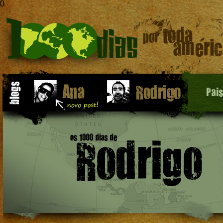
0
Pai