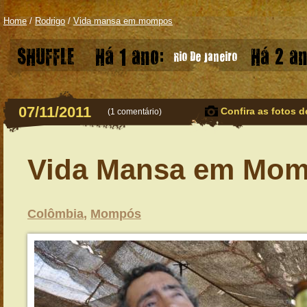
Home
/
Rodrigo
/
Vida mansa em mompos
SHUFFLE
Há 1 ano:
Há 2 an
Rio De Janeiro
07/11/2011
Confira as fotos d
(
1 comentário
)
Vida Mansa em Mo
Colômbia
,
Mompós