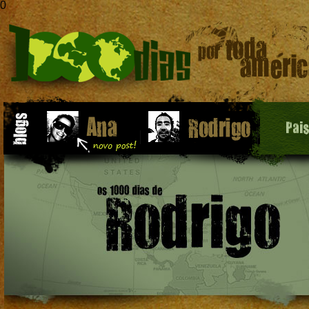
0
Pai