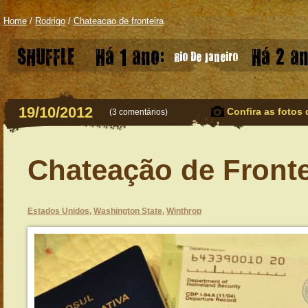
Home
/
Rodrigo
/
Chateacao de fronteira
SHUFFLE
Há 1 ano:
Há 2 an
Rio De Janeiro
19/10/2012
Confira as fotos 
(
3 comentários
)
Chateação de Fronte
Estados Unidos
,
Washington State
,
Winthrop