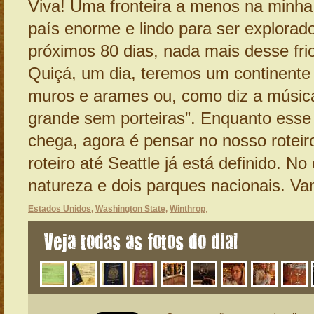
Viva! Uma fronteira a menos na minha
país enorme e lindo para ser explorado
próximos 80 dias, nada mais desse frio
Quiçá, um dia, teremos um continente 
muros e arames ou, como diz a músi
grande sem porteiras”. Enquanto ess
chega, agora é pensar no nosso rotei
roteiro até Seattle já está definido. N
natureza e dois parques nacionais. V
Estados Unidos
,
Washington State
,
Winthrop
,
Veja todas as fotos do dia!