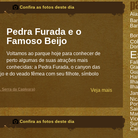
p
Confira as fotos deste dia
Ala
Ba
Bar
Pedra Furada e o
Bon
Famoso Beijo
Co
Dom
E
Voltamos ao parque hoje para conhecer de
perto algumas de suas atrações mais
Fal
conhecidas: a Pedra Furada, o canyon das
Gr
Gua
jo e do veado fêmea com seu filhote, símbolo
Hai
Ilh
Ilh
 Serra da Capivara)
Veja mais
Jam
Nic
Por
Sai
Mar
Vic
Confira as fotos deste dia
Sur
Cai