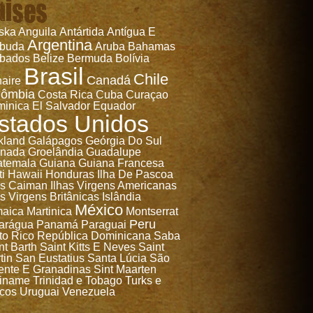
aises
ska
Anguila
Antártida
Antígua E
Argentina
rbuda
Aruba
Bahamas
bados
Belize
Bermuda
Bolívia
Brasil
Chile
Canadá
aire
lômbia
Costa Rica
Cuba
Curaçao
inica
El Salvador
Equador
stados Unidos
kland
Galápagos
Geórgia Do Sul
anada
Groelândia
Guadalupe
temala
Guiana
Guiana Francesa
ti
Hawaii
Honduras
Ilha De Pascoa
as Caiman
Ilhas Virgens Americanas
as Virgens Britânicas
Islândia
México
aica
Martinica
Montserrat
Peru
arágua
Panamá
Paraguai
to Rico
República Dominicana
Saba
nt Barth
Saint Kitts E Neves
Saint
tin
San Eustatius
Santa Lúcia
São
ente E Granadinas
Sint Maarten
iname
Trinidad e Tobago
Turks e
cos
Uruguai
Venezuela