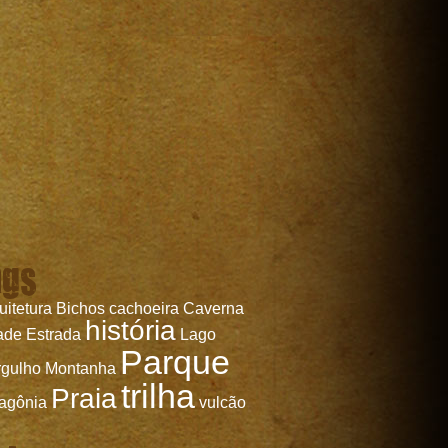
ags
uitetura
Bichos
cachoeira
Caverna
história
ade
Estrada
Lago
Parque
gulho
Montanha
trilha
Praia
agônia
vulcão