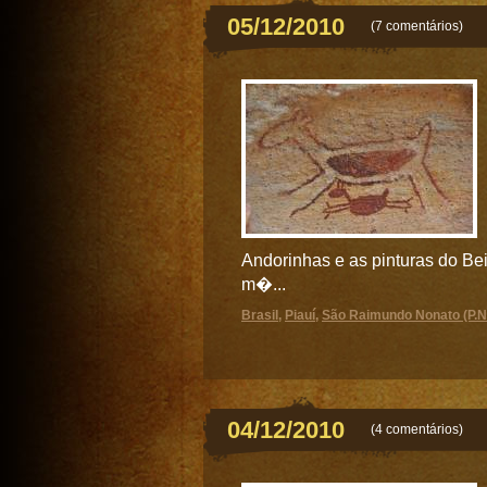
05/12/2010
(
7 comentários
)
Andorinhas e as pinturas do Bei
m�...
Brasil
,
Piauí
,
São Raimundo Nonato (P.N.
04/12/2010
(
4 comentários
)