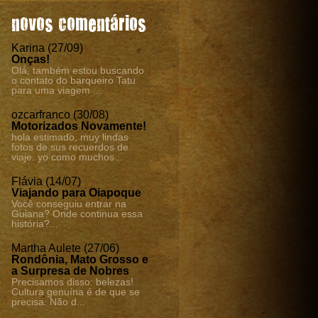
novos comentários
Karina (27/09)
Onças!
Olá, também estou buscando
o contato do barqueiro Tatu
para uma viagem ...
ozcarfranco (30/08)
Motorizados Novamente!
hola estimado, muy lindas
fotos de sus recuerdos de
viaje. yo como muchos...
Flávia (14/07)
Viajando para Oiapoque
Você conseguiu entrar na
Guiana? Onde continua essa
história?...
Martha Aulete (27/06)
Rondônia, Mato Grosso e
a Surpresa de Nobres
Precisamos disso: belezas!
Cultura genuína é de que se
precisa. Não d...