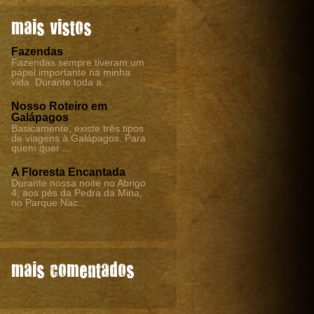
mais vistos
Fazendas
Fazendas sempre tiveram um
papel importante na minha
vida. Durante toda a...
Nosso Roteiro em
Galápagos
Basicamente, existe três tipos
de viagens à Galápagos. Para
quem quer ...
A Floresta Encantada
Durante nossa noite no Abrigo
4, aos pés da Pedra da Mina,
no Parque Nac...
mais comentados