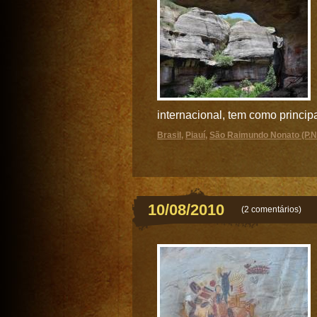
internacional, tem como principai
Brasil
,
Piauí
,
São Raimundo Nonato (P.N.
10/08/2010
(
2 comentários
)