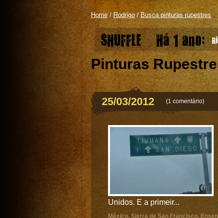
Home
/
Rodrigo
/
Busca pinturas rupestres
SHUFFLE
Há 1 ano:
Ri
Pinturas Rupestre
25/03/2012
(
1 comentário
)
Unidos. E a primeir...
México
,
Sierra de San Francisco
,
Ensen