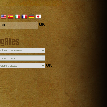
OK
ugares
OK