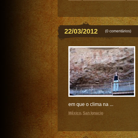
22/03/2012
(
0 comentários
)
em que o clima na ...
México
,
San Ignacio