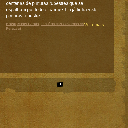
centenas de pinturas rupestres que se
espalham por todo o parque. Eu já tinha visto
pinturas rupestre...
Brasil
,
Minas Gerais
,
Januária (P.N Cavernas do
Veja mais
Peruaçu)
1