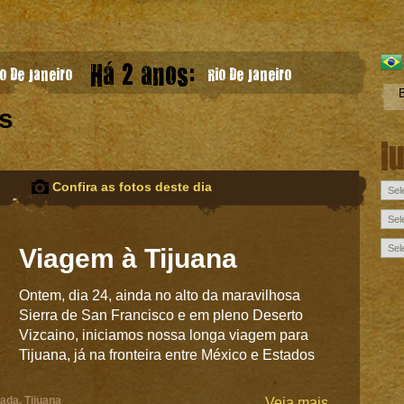
Há 2 anos:
o De Janeiro
Rio De Janeiro
s
l
Confira as fotos deste dia
Viagem à Tijuana
Ontem, dia 24, ainda no alto da maravilhosa
Sierra de San Francisco e em pleno Deserto
Vizcaino, iniciamos nossa longa viagem para
Tijuana, já na fronteira entre México e Estados
ada
,
Tijuana
Veja mais