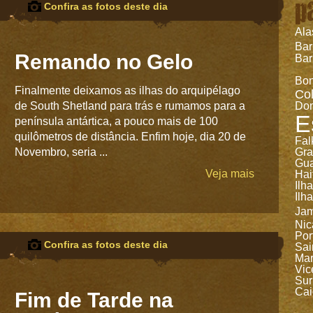
p
Confira as fotos deste dia
Ala
Ba
Remando no Gelo
Bar
Bon
Finalmente deixamos as ilhas do arquipélago
Co
de South Shetland para trás e rumamos para a
Dom
E
península antártica, a pouco mais de 100
quilômetros de distância. Enfim hoje, dia 20 de
Fal
Novembro, seria ...
Gr
Gua
Veja mais
Hai
Ilh
Ilh
Jam
Nic
Por
Confira as fotos deste dia
Sai
Mar
Vic
Sur
Cai
Fim de Tarde na