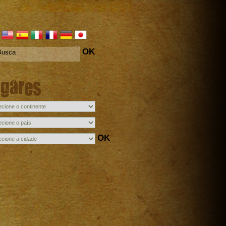
OK
ugares
OK