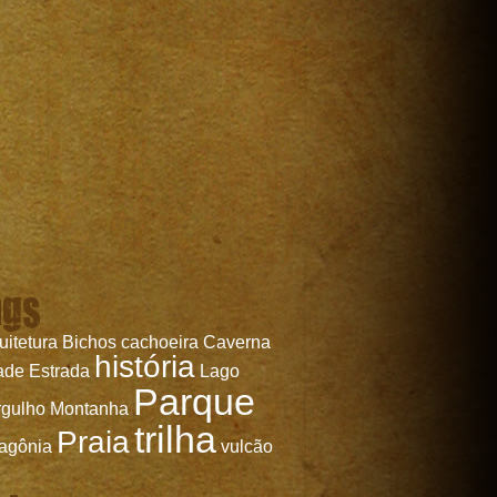
ags
uitetura
Bichos
cachoeira
Caverna
história
ade
Estrada
Lago
Parque
gulho
Montanha
trilha
Praia
agônia
vulcão