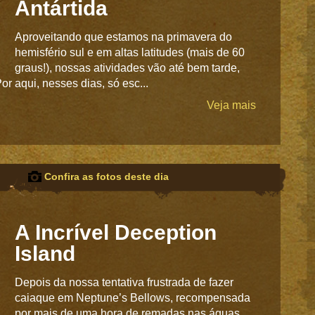
Antártida
Aproveitando que estamos na primavera do
hemisfério sul e em altas latitudes (mais de 60
graus!), nossas atividades vão até bem tarde,
r aqui, nesses dias, só esc...
Veja mais
Confira as fotos deste dia
A Incrível Deception
Island
Depois da nossa tentativa frustrada de fazer
caiaque em Neptune’s Bellows, recompensada
por mais de uma hora de remadas nas águas