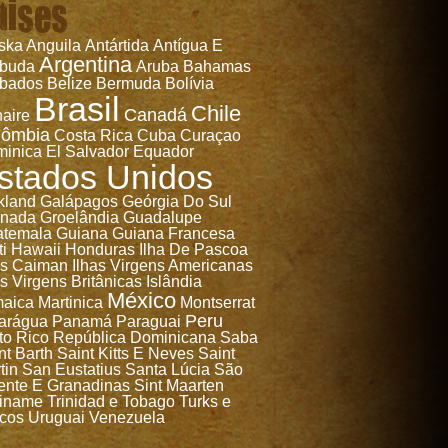
aises
ska
Anguila
Antártida
Antígua E
Argentina
rbuda
Aruba
Bahamas
bados
Belize
Bermuda
Bolívia
Brasil
Chile
Canadá
aire
lômbia
Costa Rica
Cuba
Curaçao
inica
El Salvador
Equador
stados Unidos
kland
Galápagos
Geórgia Do Sul
anada
Groelândia
Guadalupe
temala
Guiana
Guiana Francesa
ti
Hawaii
Honduras
Ilha De Pascoa
as Caiman
Ilhas Virgens Americanas
as Virgens Britânicas
Islândia
México
aica
Martinica
Montserrat
Peru
arágua
Panamá
Paraguai
to Rico
República Dominicana
Saba
nt Barth
Saint Kitts E Neves
Saint
tin
San Eustatius
Santa Lúcia
São
ente E Granadinas
Sint Maarten
iname
Trinidad e Tobago
Turks e
cos
Uruguai
Venezuela