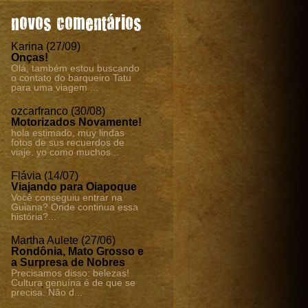
novos comentários
Karina (27/09)
Onças!
Olá, também estou buscando
o contato do barqueiro Tatu
para uma viagem ...
ozcarfranco (30/08)
Motorizados Novamente!
hola estimado, muy lindas
fotos de sus recuerdos de
viaje. yo como muchos...
Flávia (14/07)
Viajando para Oiapoque
Você conseguiu entrar na
Guiana? Onde continua essa
história?...
Martha Aulete (27/06)
Rondônia, Mato Grosso e
a Surpresa de Nobres
Precisamos disso: belezas!
Cultura genuína é de que se
precisa. Não d...