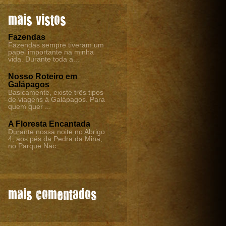
mais vistos
Fazendas
Fazendas sempre tiveram um
papel importante na minha
vida. Durante toda a...
Nosso Roteiro em
Galápagos
Basicamente, existe três tipos
de viagens à Galápagos. Para
quem quer ...
A Floresta Encantada
Durante nossa noite no Abrigo
4, aos pés da Pedra da Mina,
no Parque Nac...
mais comentados