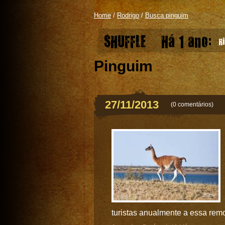
Home
/
Rodrigo
/
Busca pinguim
SHUFFLE
Há 1 ano:
Ri
Pinguim
27/11/2013
(
0 comentários
)
turistas anualmente a essa remo