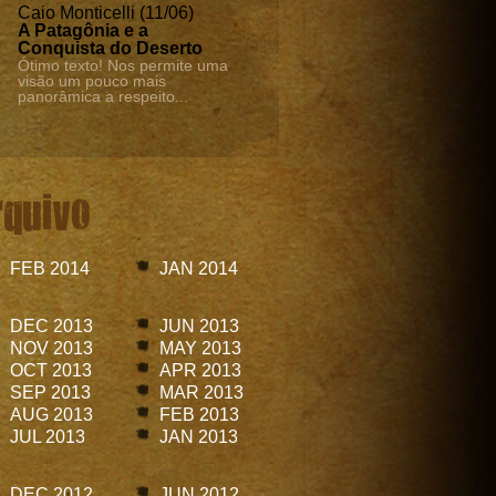
Caio Monticelli (11/06)
A Patagônia e a
Conquista do Deserto
Ótimo texto! Nos permite uma
visão um pouco mais
panorâmica a respeito...
rquivo
FEB 2014
JAN 2014
DEC 2013
JUN 2013
NOV 2013
MAY 2013
OCT 2013
APR 2013
SEP 2013
MAR 2013
AUG 2013
FEB 2013
JUL 2013
JAN 2013
DEC 2012
JUN 2012