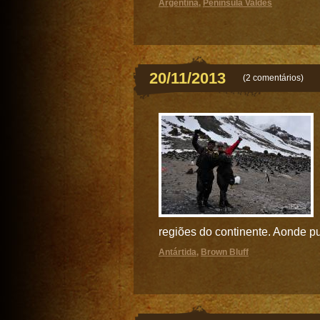
Argentina
,
Península Valdés
20/11/2013
(
2 comentários
)
regiões do continente. Aonde p
Antártida
,
Brown Bluff