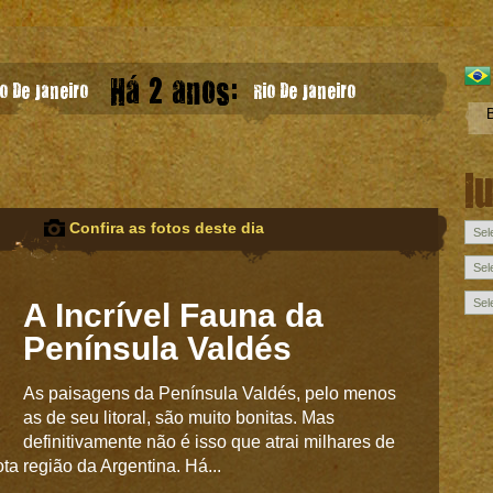
Há 2 anos:
o De Janeiro
Rio De Janeiro
l
Confira as fotos deste dia
A Incrível Fauna da
Península Valdés
As paisagens da Península Valdés, pelo menos
as de seu litoral, são muito bonitas. Mas
definitivamente não é isso que atrai milhares de
ta região da Argentina. Há...