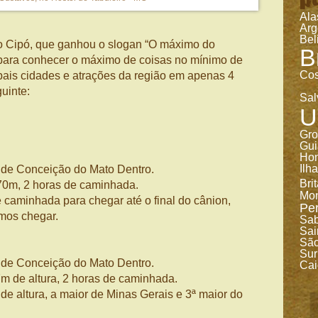
Ala
Arg
Bel
o Cipó, que ganhou o slogan “O máximo do
B
 para conhecer o máximo de coisas no mínimo de
Cos
pais cidades e atrações da região em apenas 4
guinte:
Sal
U
Gro
Gui
Ho
Ilh
o de Conceição do Mato Dentro.
Bri
70m, 2 horas de caminhada.
Mon
 caminhada para chegar até o final do cânion,
Pe
mos chegar.
Sa
Sai
São
Sur
o de Conceição do Mato Dentro.
Cai
 de altura, 2 horas de caminhada.
e altura, a maior de Minas Gerais e 3ª maior do