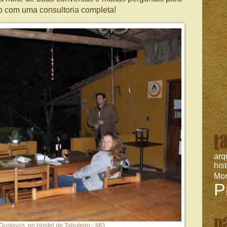
 com uma consultoria completa!
t
arq
his
Mo
P
p
ustavos, no Hostel de Tabuleiro - MG