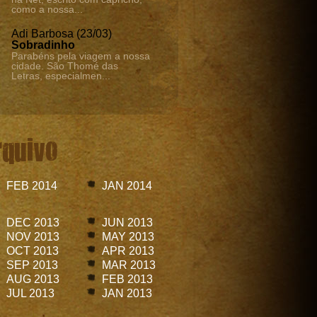
como a nossa...
Adi Barbosa (23/03)
Sobradinho
Parabéns pela viagem a nossa
cidade. São Thomé das
Letras, especialmen...
rquivo
FEB 2014
JAN 2014
DEC 2013
JUN 2013
NOV 2013
MAY 2013
OCT 2013
APR 2013
SEP 2013
MAR 2013
AUG 2013
FEB 2013
JUL 2013
JAN 2013