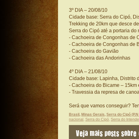
3º DIA – 20/08/10
Cidade base: Serra do Cipó, Di
Trekking de 20km que desce de 
Serra do Cipó até a portaria do
- Cachoeira de Congonhas de 
- Cachoeira de Congonhas de 
- Cachoeira do Gavião
- Cachoeira das Andorinhas
4º DIA – 21/08/10
Cidade base: Lapinha, Distrito
- Cachoeira do Bicame – 15km
- Travessia da represa de canoa
Será que vamos conseguir? Tem
Brasil
,
Minas Gerais
,
Serra do Cipó (P.N
nacional
,
Serra do Cipó
,
Serra do Intende
Veja mais posts sobre