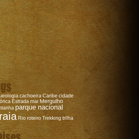
ags
ueologia
cachoeira
Caribe
cidade
Mergulho
tórica
Estrada
mar
parque nacional
ntanha
raia
Rio
roteiro
Trekking
trilha
aises