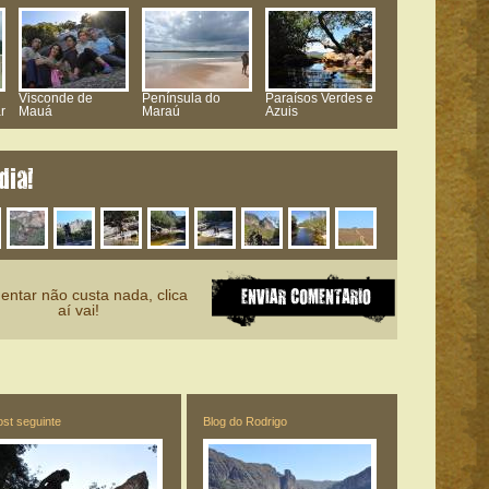
Visconde de
Península do
Paraísos Verdes e
r
Mauá
Maraú
Azuis
dia!
ntar não custa nada, clica
aí vai!
ost seguinte
Blog do Rodrigo