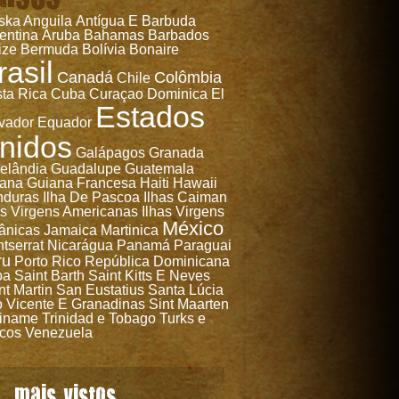
ska
Anguila
Antígua E Barbuda
entina
Aruba
Bahamas
Barbados
ize
Bermuda
Bolívia
Bonaire
rasil
Canadá
Colômbia
Chile
ta Rica
Cuba
Curaçao
Dominica
El
Estados
vador
Equador
nidos
Galápagos
Granada
elândia
Guadalupe
Guatemala
ana
Guiana Francesa
Haiti
Hawaii
nduras
Ilha De Pascoa
Ilhas Caiman
as Virgens Americanas
Ilhas Virgens
México
tânicas
Jamaica
Martinica
tserrat
Nicarágua
Panamá
Paraguai
ru
Porto Rico
República Dominicana
ba
Saint Barth
Saint Kitts E Neves
nt Martin
San Eustatius
Santa Lúcia
 Vicente E Granadinas
Sint Maarten
iname
Trinidad e Tobago
Turks e
cos
Venezuela
mais vistos