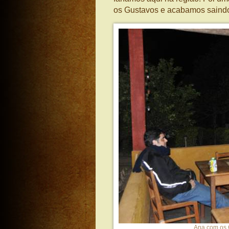
os Gustavos e acabamos saindo
Ana com os G