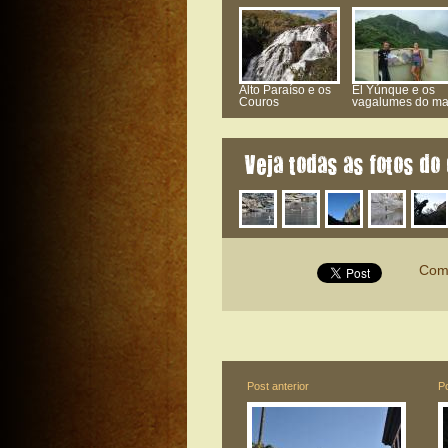
Alto Paraíso e os
El Yúnque e os
Couros
vagalumes do ma
Veja todas as fotos do 
Come
Post anterior
P