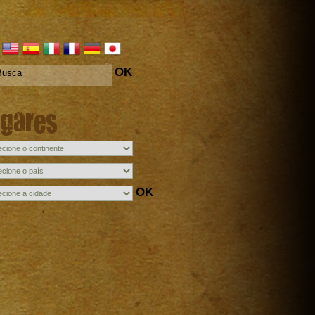
OK
ugares
OK