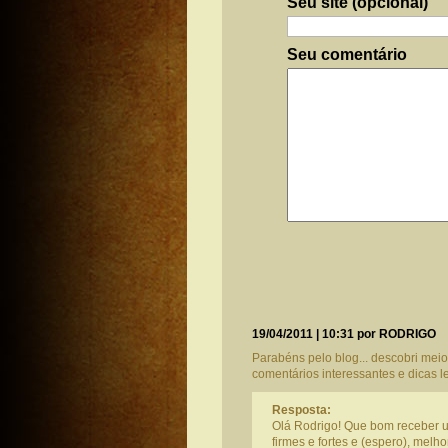
Seu site (opcional)
Seu comentário
19/04/2011 | 10:31 por RODRIGO
Parabéns pelo blog... descobri mei
comentários interessantes e dicas le
Resposta:
Olá Rodrigo! Que bom receber u
firmes e fortes e (espero), melh