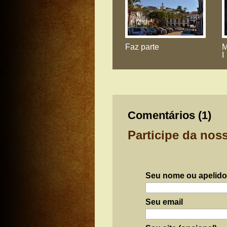
Faz parte
M
I
Comentários (
1
)
Participe da nos
Seu nome ou apelido
Seu email