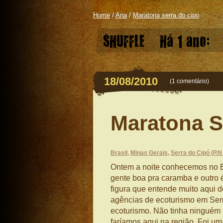
Home
/
Ana
/
Maratona serra do cipo
SHUFFLE
Há 1 ano:
18/08/2010
(
1 comentário
)
Maratona S
Brasil
,
Minas Gerais
,
Serra do Cipó (P.N
Ontem a noite conhecemos no E
gente boa pra caramba e outro é
figura que entende muito aqui d
agências de ecoturismo em Ser
ecoturismo. Não tinha ninguém m
faríamos aqui na região. Foi u