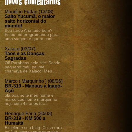
novos comentários
Maurício Furlan (13/08)
Salto Yucumã, o maior
salto horizontal do
mundo!
Boa tarde Ana tudo bem?
Estou me programando para
uma viagem e quero conh...
Xalaco (03/07)
Taos e as Danças
Sagradas
Oi! Parabéns pelo site. Desde
pequeno meu pai me
chamava de Xalaco! Meu ...
Marco ( Marquinho ) (08/06)
BR-319 - Manaus a Igapó-
Açú
olá boa noite meu nome é
marco codinome marquinho
hoje com 45 anos tec....
Henrique Faria (30/03)
BR-319 - KM 500 a
Humaitá
Excelente seu blog. Coisa rara
na Net, escrito com capricho,