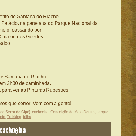
strito de Santana do Riacho.
Palácio, na parte alta do Parque Nacional da
 meio, passando por:
Cima ou dos Guedes
Baixo
 de Santana do Riacho.
 em 2h30 de caminhada.
 para ver as Pinturas Rupestres.
os que correr! Vem com a gente!
 da Serra do Cipó)
,
cachoeira
,
Conceição do Mato Dentro
,
parque
nte
,
Trekking
,
trilha
 cachoeira