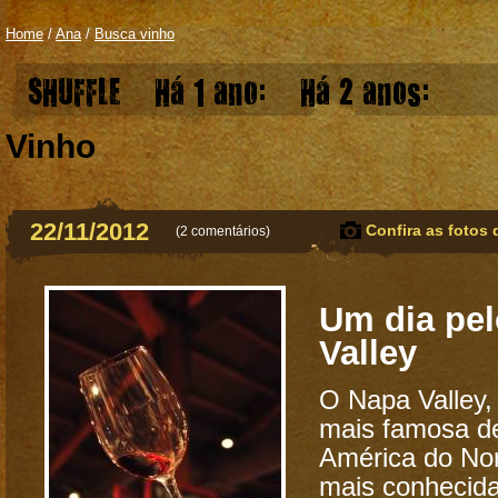
Home
/
Ana
/
Busca vinho
SHUFFLE
Há 1 ano:
Há 2 anos:
Vinho
22/11/2012
Confira as fotos 
(
2 comentários
)
Um dia pe
Valley
O Napa Valley,
mais famosa de
América do No
mais conhecid