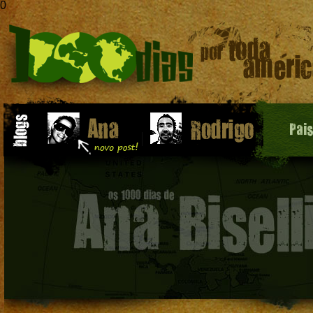
0
Pai