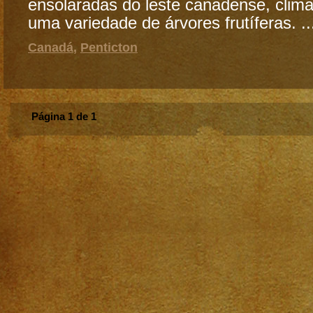
ensolaradas do leste canadense, clima
uma variedade de árvores frutíferas. ..
Canadá
,
Penticton
Página 1 de 1