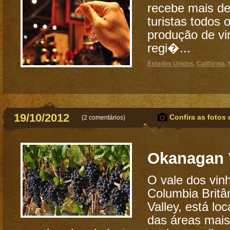
recebe mais de
turistas todos 
produção de vi
regi�...
Estados Unidos
,
Califórnia
,
19/10/2012
Confira as fotos 
(
2 comentários
)
Okanagan 
O vale dos vin
Columbia Britâ
Valley, está l
das áreas mais