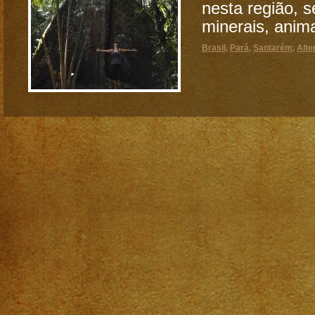
nesta região, s
minerais, anima
Brasil
,
Pará
,
Santarém
,
Alte