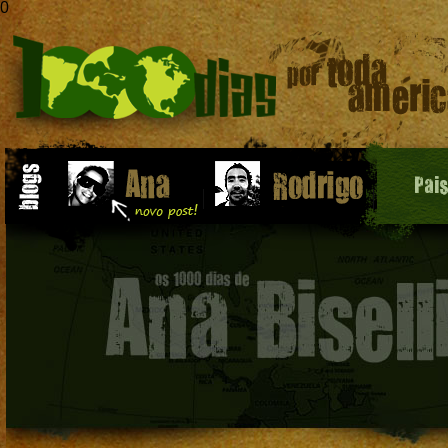
0
Pai