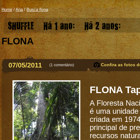
Home
/
Ana
/
Busca flona
SHUFFLE
Há 1 ano:
Há 2 anos:
FLONA
07/05/2011
Confira as fotos d
(
1 comentário
)
FLONA Tap
A Floresta Nac
é uma unidade
criada em 1974
principal de pr
recursos natur