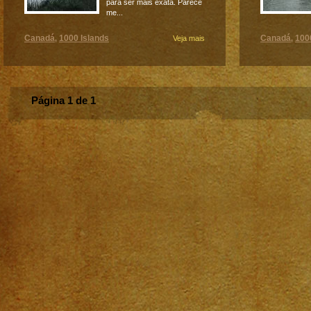
para ser mais exata. Parece
me...
Canadá
1000 Islands
Canadá
100
,
Veja mais
,
Página 1 de 1