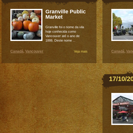
Granville Public
Market
Granville foi o nome da vila
hoje conhecida como
Vancouver até o ano de
1886. Deste nome ...
Canadá
Vancouver
Canadá
Van
,
Veja mais
,
17/10/2