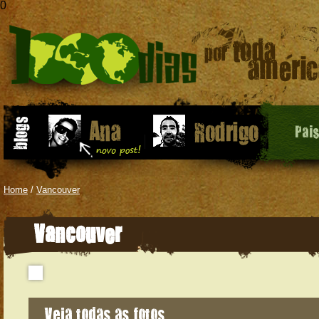
0
Pai
Home
/
Vancouver
Vancouver
Veja todas as fotos