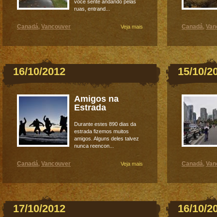
você sente andando pelas
ruas, entrand...
Canadá
Vancouver
Canadá
Van
,
Veja mais
,
16/10/2012
15/10/2
Amigos na
Estrada
Durante estes 890 dias da
estrada fizemos muitos
amigos. Alguns deles talvez
nunca reencon...
Canadá
Vancouver
Canadá
Van
,
Veja mais
,
17/10/2012
16/10/2