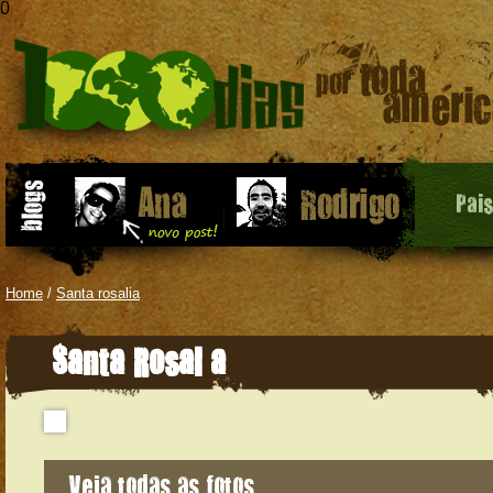
0
Pai
Home
/
Santa rosalia
Santa Rosalía
Veja todas as fotos