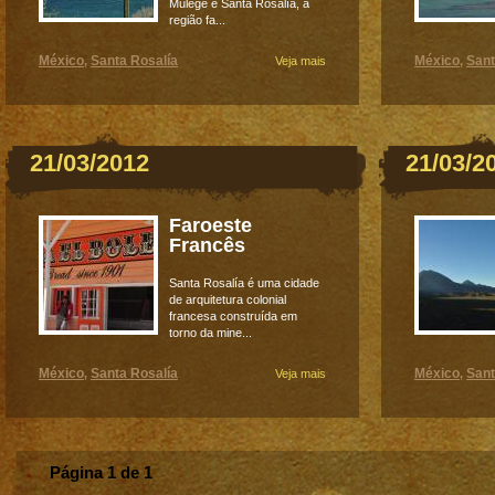
Mulegê e Santa Rosalía, a
região fa...
México
Santa Rosalía
México
Sant
,
Veja mais
,
21/03/2012
21/03/2
Faroeste
Francês
Santa Rosalía é uma cidade
de arquitetura colonial
francesa construída em
torno da mine...
México
Santa Rosalía
México
Sant
,
Veja mais
,
Página 1 de 1