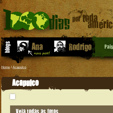
0
Pai
Home
/
Acapulco
Acapulco
Veja todas as fotos