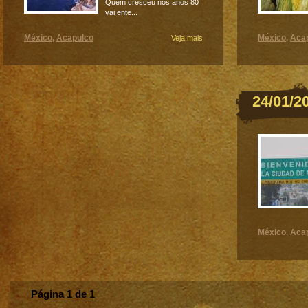
Quem cresceu nos anos 80
vai ente...
México
Acapulco
México
Aca
,
Veja mais
,
24/01/2
México
Aca
,
Página 1 de 1