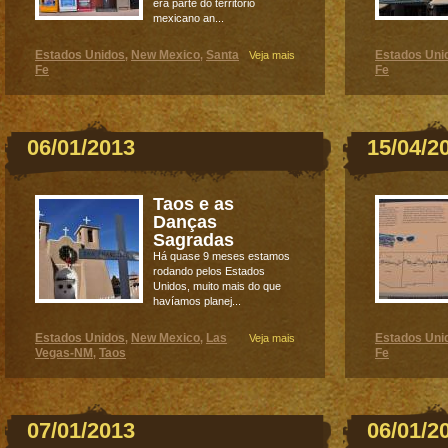
era parte do território
mexicano an...
Estados Unidos
New Mexico
Santa
Estados Uni
,
,
Veja mais
Fe
Fe
06/01/2013
15/04/2
Taos e as
Danças
Sagradas
Há quase 9 meses estamos
rodando pelos Estados
Unidos, muito mais do que
havíamos planej...
Estados Unidos
New Mexico
Las
Estados Uni
,
,
Veja mais
Vegas-NM
Taos
Fe
,
07/01/2013
06/01/2