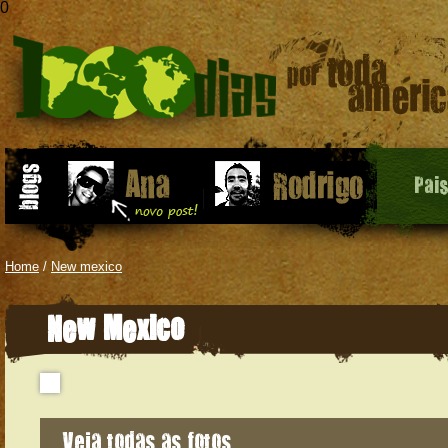
0
Pai
Home
/
New mexico
New Mexico
Veja todas as fotos