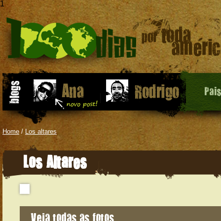
1
Pai
Home
/
Los altares
Los Altares
Veja todas as fotos