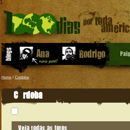
1
Pai
Home
/
Cordoba
Córdoba
Veja todas as fotos