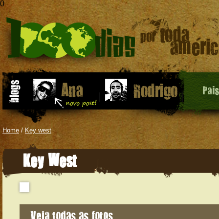
0
Pai
Home
/
Key west
Key West
Veja todas as fotos