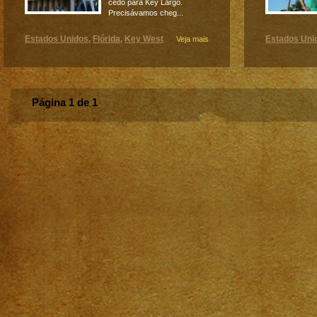
cedo para Key Largo.
Precisávamos cheg...
Estados Unidos
Flórida
Key West
Estados Uni
,
,
Veja mais
Página 1 de 1