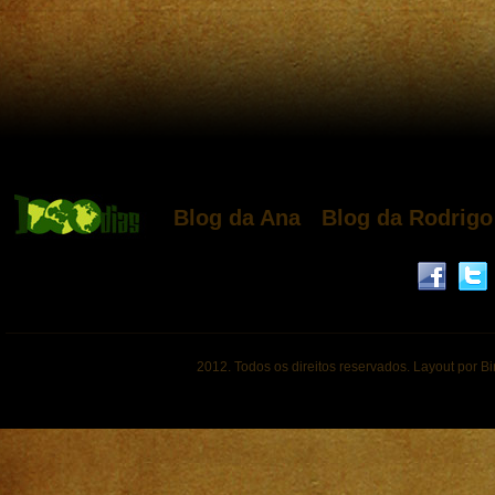
Blog da Ana
Blog da Rodrigo
2012. Todos os direitos reservados. Layout por B