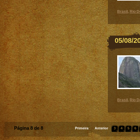
Brasil
Rio D
,
05/08/2
Brasil
Rio D
,
Página 8 de 8
Primeira
Anterior
3
4
5
6