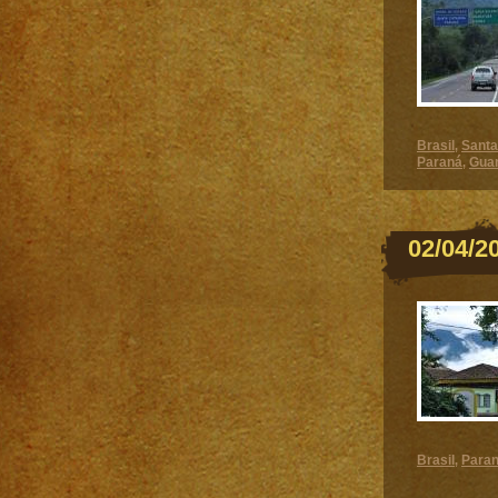
Brasil
Santa
,
Paraná
Gua
,
02/04/2
Brasil
Para
,