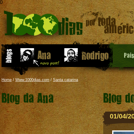
0
Pai
Home
/
Www.1000dias.com
/
Santa catarina
Blog da Ana
Blog d
01/04/2