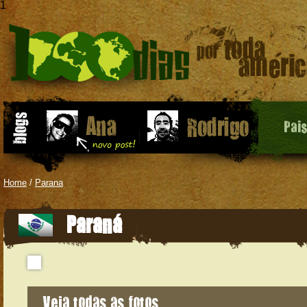
1
Pai
Home
/
Parana
Paraná
Veja todas as fotos