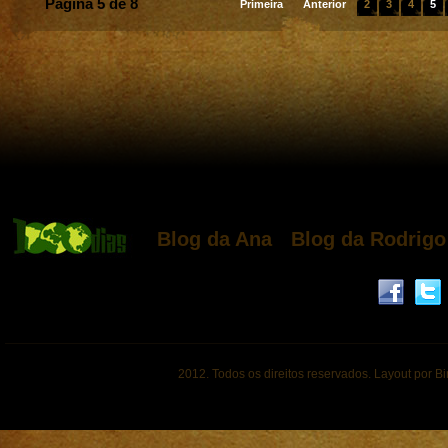
Página 5 de 8
Primeira
Anterior
2
3
4
5
Blog da Ana
Blog da Rodrigo
2012. Todos os direitos reservados. Layout por B