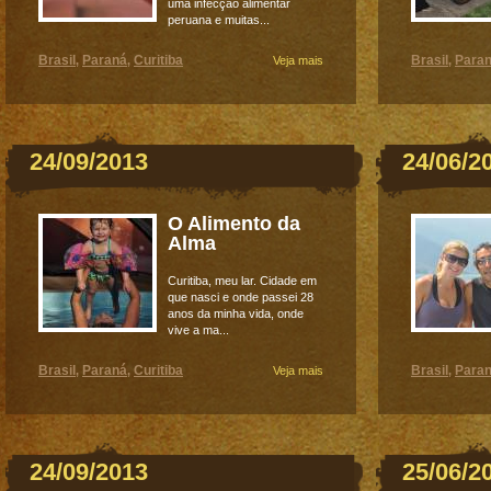
uma infecção alimentar
peruana e muitas...
Brasil
Paraná
Curitiba
Brasil
Para
,
,
Veja mais
,
24/09/2013
24/06/2
O Alimento da
Alma
Curitiba, meu lar. Cidade em
que nasci e onde passei 28
anos da minha vida, onde
vive a ma...
Brasil
Paraná
Curitiba
Brasil
Para
,
,
Veja mais
,
24/09/2013
25/06/2