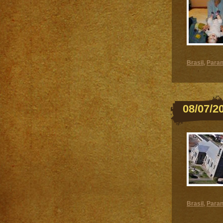
Brasil
Para
,
08/07/2
Brasil
Para
,