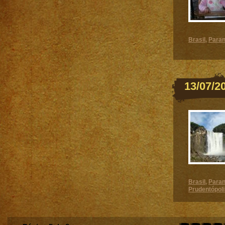
Brasil
Para
,
13/07/2
Brasil
Para
,
Prudentópoli