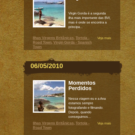
Virgin Gorda é a segunda
ilha mais importante das BVI,
mas é onde se encontra a
principa...
Ilhas Virgens Britânicas
Tortola -
,
Veja mais
Road Town
Virgin Gorda - Spanish
,
Town
06/05/2010
Momentos
Perdidos
Nessa viagem eu e a Ana
estamos sempre
fotografando e filmando.
Depois, quando
conseguimos...
Ilhas Virgens Britânicas
Tortola -
,
Veja mais
Road Town