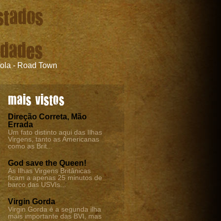
stados
idades
tola - Road Town
mais vistos
Direção Correta, Mão
Errada
Um fato distinto aqui das Ilhas
Virgens, tanto as Americanas
como as Brit...
God save the Queen!
As Ilhas Virgens Britânicas
ficam a apenas 25 minutos de
barco das USVIs...
Virgin Gorda
Virgin Gorda é a segunda ilha
mais importante das BVI, mas