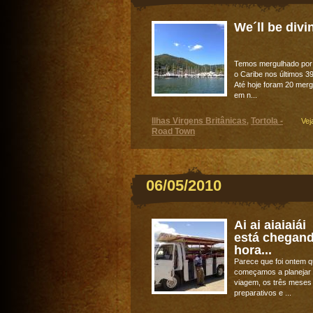
We´ll be divi
Temos mergulhado por
o Caribe nos últimos 39
Até hoje foram 20 mer
em n...
Ilhas Virgens Britânicas
Tortola -
,
Vej
Road Town
06/05/2010
Ai ai aiaiaiái
está chegand
hora...
Parece que foi ontem 
começamos a planejar
viagem, os três meses
preparativos e ...