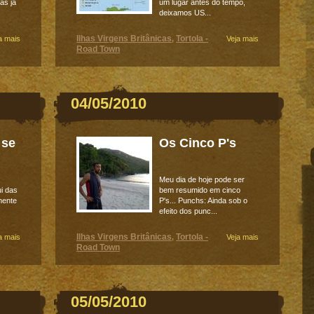
as já
um lugar antes do tempo,
deixamos US...
Ilhas Virgens Britânicas
Tortola -
a mais
,
Veja mais
Road Town
04/05/2010
 se
Os Cinco P's
Meu dia de hoje pode ser
ui das
bem resumido em cinco
mente
P's... Punchs: Ainda sob o
efeito dos punc...
Ilhas Virgens Britânicas
Tortola -
a mais
,
Veja mais
Road Town
05/05/2010