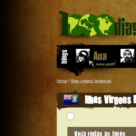
0
Home
/
Ilhas virgens britanicas
Ilhas Virgens 
Veja todas as fotos