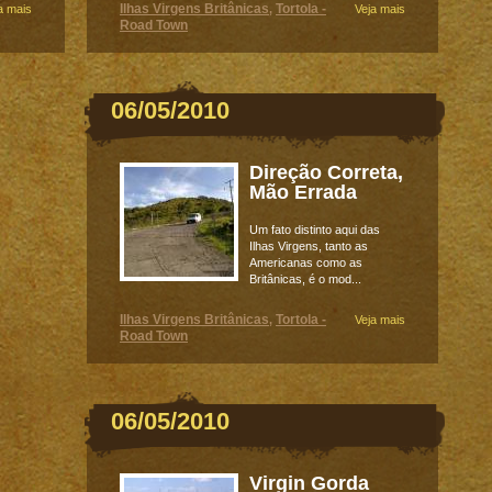
Ilhas Virgens Britânicas
Tortola -
a mais
,
Veja mais
Road Town
06/05/2010
Direção Correta,
Mão Errada
Um fato distinto aqui das
Ilhas Virgens, tanto as
Americanas como as
Britânicas, é o mod...
Ilhas Virgens Britânicas
Tortola -
,
Veja mais
Road Town
06/05/2010
Virgin Gorda