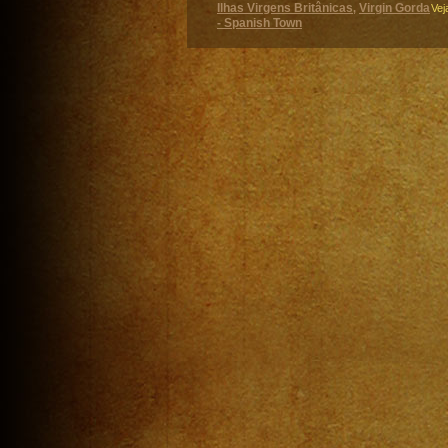
Ilhas Virgens Britânicas
Virgin Gorda
,
Vej
- Spanish Town