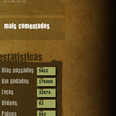
é onde se en...
mais comentados
estatisticas
Dias passados
5922
Km Rodados
175000
Fotos
32974
Videos
63
Paises
063