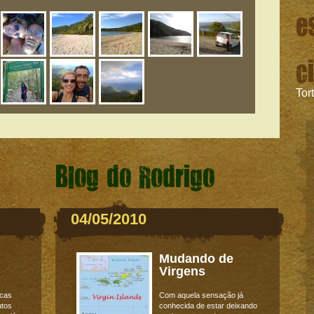
e
c
Tor
Blog do Rodrigo
04/05/2010
Mudando de
Virgens
icas
Com aquela sensação já
utos
conhecida de estar deixando