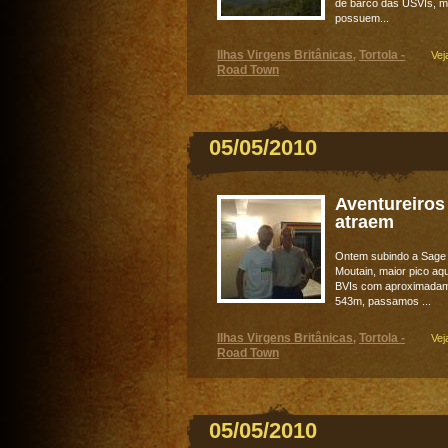
de barco das USVIs, m
possuem...
Ilhas Virgens Britânicas
Tortola -
,
Vej
Road Town
05/05/2010
Aventureiros
atraem
Ontem subindo a Sage
Moutain, maior pico aq
BVIs com aproximada
543m, passamos ...
Ilhas Virgens Britânicas
Tortola -
,
Vej
Road Town
05/05/2010