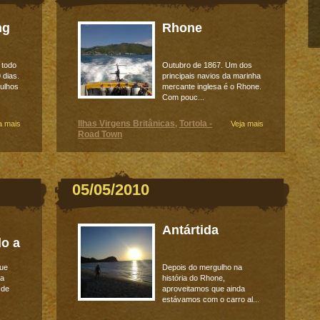
ng
Rhone
 todo
Outubro de 1867. Um dos
 dias.
principais navios da marinha
gulhos
mercante inglesa é o Rhone.
Com pouc...
Ilhas Virgens Britânicas
Tortola -
a mais
,
Veja mais
Road Town
05/05/2010
Antártida
o a
que
Depois do mergulho na
 a
história do Rhone,
 de
aproveitamos que ainda
estávamos com o carro al...