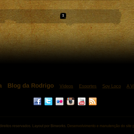
1
a
Blog da Rodrigo
Vídeos
Esportes
Soy Loco
A V
direitos reservados. Layout por Binworks.
Desenvolvimento e manutenção do site p