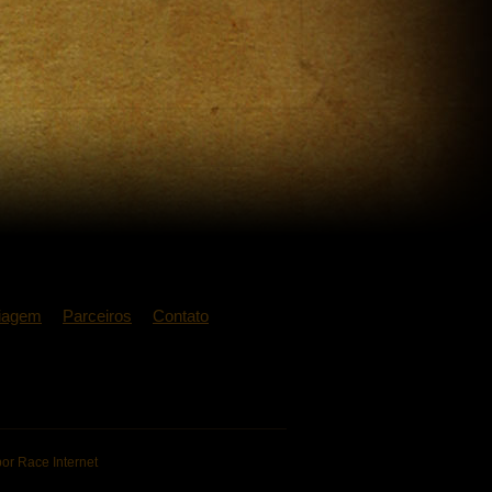
iagem
Parceiros
Contato
or Race Internet