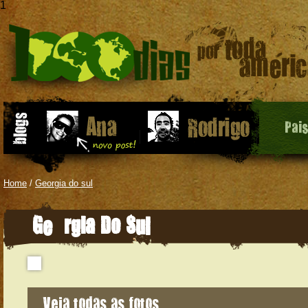
1
Pai
Home
/
Georgia do sul
Geórgia Do Sul
Veja todas as fotos