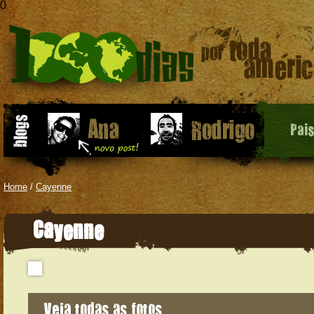
0
Pai
Home
/
Cayenne
Cayenne
Veja todas as fotos