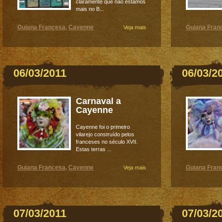
claramente que não estamos
mais no B...
Guiana Francesa
Cayenne
Guiana Fran
,
Veja mais
06/03/2011
06/03/2
Carnaval a
Cayenne
Cayenne foi o primeiro
vilarejo construído pelos
franceses no século XVII.
Estas terras ...
Guiana Francesa
Cayenne
Guiana Fran
,
Veja mais
07/03/2011
07/03/2