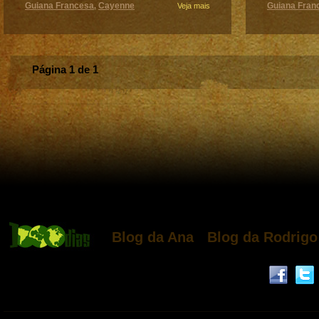
Guiana Francesa
Cayenne
Guiana Fran
,
Veja mais
Página 1 de 1
Blog da Ana
Blog da Rodrigo