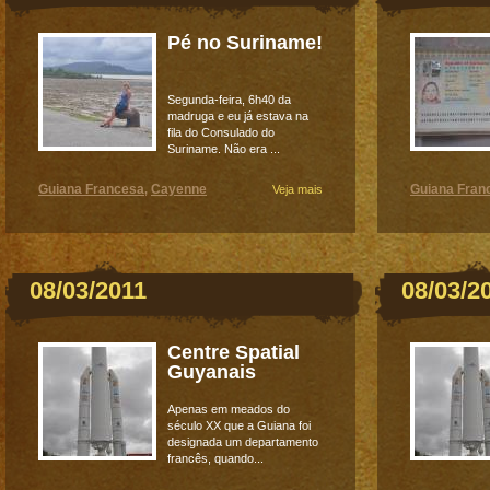
Pé no Suriname!
Segunda-feira, 6h40 da
madruga e eu já estava na
fila do Consulado do
Suriname. Não era ...
Guiana Francesa
Cayenne
Guiana Fran
,
Veja mais
08/03/2011
08/03/2
Centre Spatial
Guyanais
Apenas em meados do
século XX que a Guiana foi
designada um departamento
francês, quando...