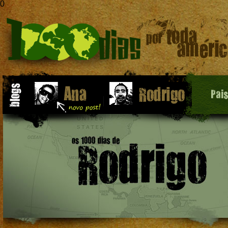
0
Pai