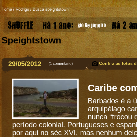
Home
/
Rodrigo
/
Busca speightstown
SHUFFLE
Há 1 ano:
Há 2 an
Rio De Janeiro
Speightstown
29/05/2012
Confira as fotos d
(
1 comentário
)
Caribe co
Barbados é a ú
arquipélago ca
nunca “trocou 
período colonial. Portugueses e espa
por aqui no séc XVI, mas nenhum del